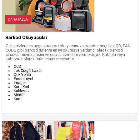
DAHA FAZLA
Barkod Okuyucular
Gelin sizlere en uygun barkod okuyucunuzu beraber seçelim, QR, EAN,
CODE gibi barkod türlerini en iyi okumaya yardımcı olacak barkod
cihazlarımızın satışını ve servis hizmetini vermekteyiz. Kablolu veya
kablosuz olarak ürünlerimiz mevcuttur.
CCD
Tek Çizgili Lazer
Çok Yönlü
Endüstriyel
İmager
Kare Kod
Kablosuz
Modül
Kart