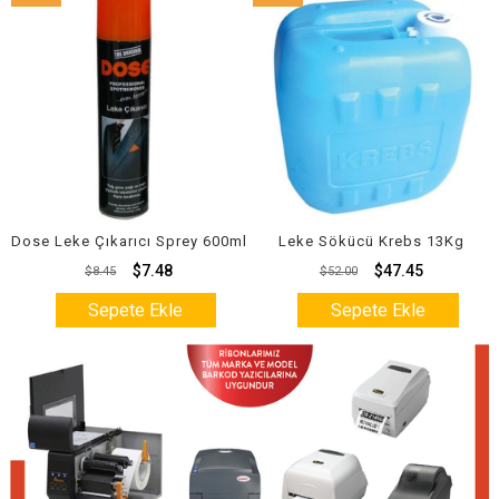
İndirim
İndirim
%9İndirim
%6İndirim
ı Sprey 600ml
Leke Sökücü Krebs 13Kg
Upex Leke Çıkartıcı
7.48
$47.45
$4.
$52.00
$5.20
Ekle
Sepete Ekle
Sepete E