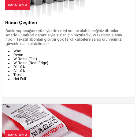
DAHA FAZLA
Ribon Çeşitleri
Baskı yapacağınız yüzeylerde en iyi sonuç alabileceğiniz ribonlar
Anadolu Barkod garantisiyle sizler için hazırladık, Wax ribon, Resin
ribon, Tekstil ribonları gibi bir çok farklı kalitelere sahip ürünlerimizi
güvenle satın alabilirsiniz.
Wax
Resin
W-Resin (Flat)
W-Resin (Near Edge)
D110A
B110A
Tekstil
Hot Foil
DAHA FAZLA