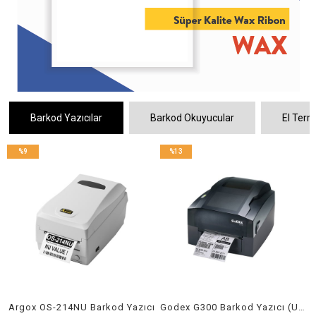
Barkod Yazıcılar
Barkod Okuyucular
El Termi
%13
%9
İndirim
İndirim
%13İndirim
%9İndirim
ı
Godex G300 Barkod Yazıcı (USB)
Argox OS-214NU Barkod Yazıcı