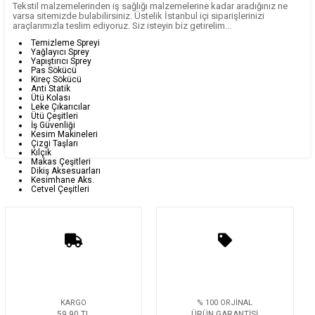
Tekstil malzemelerinden iş sağlığı malzemelerine kadar aradığınız ne
varsa sitemizde bulabilirsiniz. Üstelik İstanbul içi siparişlerinizi
araçlarımızla teslim ediyoruz. Siz isteyin biz getirelim...
Temizleme Spreyi
Yağlayıcı Sprey
Yapıştırıcı Sprey
Pas Sökücü
Kireç Sökücü
Anti Statik
Ütü Kolası
Leke Çıkarıcılar
Ütü Çeşitleri
İş Güvenliği
Kesim Makineleri
Çizgi Taşları
Kılçık
Makas Çeşitleri
Dikiş Aksesuarları
Kesimhane Aks.
Cetvel Çeşitleri
KARGO
% 100 ORJİNAL
59,90 TL
ÜRÜN GARANTİSİ