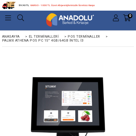
59.90 TL
KARGO - 1000 TL Üzeri Alışverişlerinizde Ücretsiz Kargo
0
ANASAYFA
>
EL TERMINALLERI
>
POS TERMINALLER
>
PALMX ATHENA POS PC 15'' 4GB/64GB INTEL I3