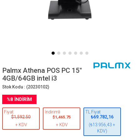
Palmx Athena POS PC 15''
4GB/64GB intel i3
Stok Kodu :
(20230102)
%
8
İNDIRIM
Fiyat
İndirimli
TL Fiyat
$1,592.50
₺69.782,16
$1,465.75
+ KDV
+ KDV
(₺13.956,43 +
KDV)