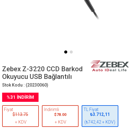
Zebex Z-3220 CCD Barkod
Okuyucu USB Bağlantılı
Stok Kodu :
(20230060)
%
31
İNDIRIM
Fiyat
İndirimli
TL Fiyat
$113.75
₺3.712,11
$78.00
+ KDV
+ KDV
(₺742,42 + KDV)