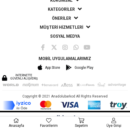
KURUMSAL
KATEGORİLER
ÖNERİLER
MÜŞTERİ HİZMETLERİ
SOSYAL MEDYA
MOBİL UYGULAMALARIMIZ
App Store
Google Play
İNTERNETTE
GÜVENLİ ALIŞVERİŞ
Copyright © 2021 Anadolubarkod All Rights Reserved
">
');
', 'ecomm_pagetype': 'product', 'ecomm_prodid': '328',
Anasayfa
Favorilerim
Sepetim
Üye Girişi
'ecomm_category': 'Godex Yazıcılar', 'ecomm_totalvalue': 31378.76 });