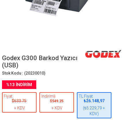
Godex G300 Barkod Yazıcı
(USB)
Stok Kodu :
(20230010)
%
13
İNDIRIM
Fiyat
İndirimli
TL Fiyat
$633.75
₺26.148,97
$549.25
+ KDV
+ KDV
(₺5.229,79 +
KDV)