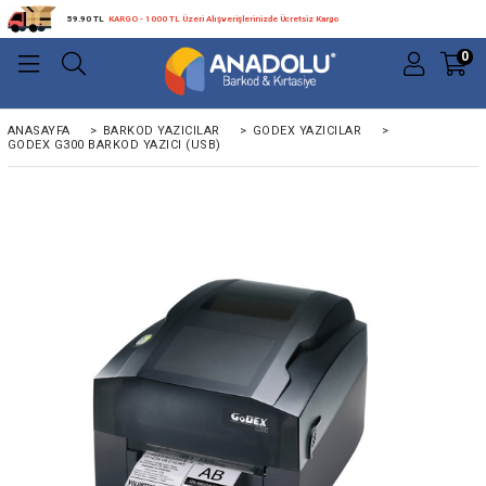
59.90 TL
KARGO - 1000 TL Üzeri Alışverişlerinizde Ücretsiz Kargo
0
ANASAYFA
>
BARKOD YAZICILAR
>
GODEX YAZICILAR
>
GODEX G300 BARKOD YAZICI (USB)