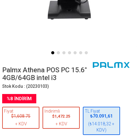
Palmx Athena POS PC 15.6''
4GB/64GB intel i3
Stok Kodu :
(20230103)
%
8
İNDIRIM
Fiyat
İndirimli
TL Fiyat
$1,608.75
₺70.091,61
$1,472.25
+ KDV
+ KDV
(₺14.018,32 +
KDV)