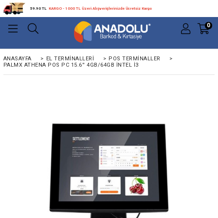
59.90 TL
KARGO - 1000 TL Üzeri Alışverişlerinizde Ücretsiz Kargo
0
ANASAYFA
>
EL TERMINALLERI
>
POS TERMINALLER
>
PALMX ATHENA POS PC 15.6'' 4GB/64GB INTEL I3