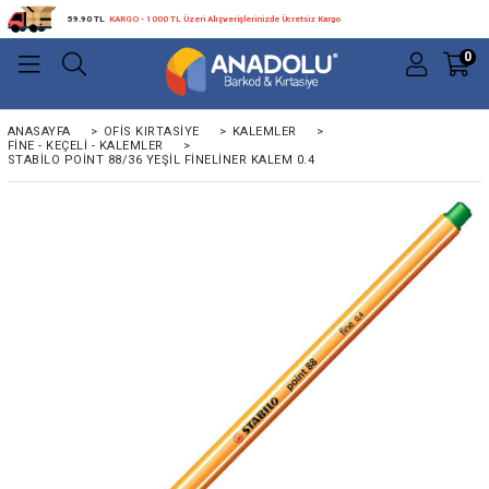
59.90 TL
KARGO - 1000 TL Üzeri Alışverişlerinizde Ücretsiz Kargo
0
ANASAYFA
>
OFIS KIRTASIYE
>
KALEMLER
>
FINE - KEÇELI - KALEMLER
>
STABILO POINT 88/36 YEŞIL FINELINER KALEM 0.4