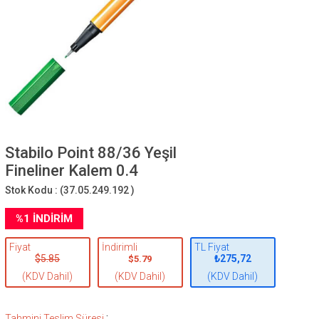
Stabilo Point 88/36 Yeşil
Fineliner Kalem 0.4
Stok Kodu :
(37.05.249.192 )
%
1
İNDIRIM
Fiyat
İndirimli
TL Fiyat
$5.85
₺275,72
$5.79
(KDV Dahil)
(KDV Dahil)
(KDV Dahil)
:
Tahmini Teslim Süresi