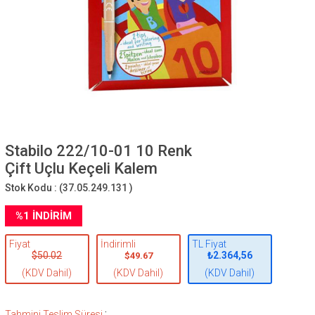
Stabilo 222/10-01 10 Renk
Çift Uçlu Keçeli Kalem
Stok Kodu :
(37.05.249.131 )
%
1
İNDIRIM
Fiyat
İndirimli
TL Fiyat
$50.02
₺2.364,56
$49.67
(KDV Dahil)
(KDV Dahil)
(KDV Dahil)
:
Tahmini Teslim Süresi