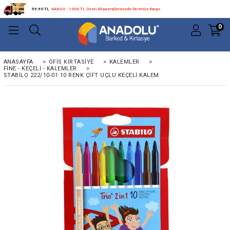
59.90 TL
KARGO - 1000 TL Üzeri Alışverişlerinizde Ücretsiz Kargo
0
ANASAYFA
>
OFIS KIRTASIYE
>
KALEMLER
>
FINE - KEÇELI - KALEMLER
>
STABILO 222/10-01 10 RENK ÇIFT UÇLU KEÇELI KALEM