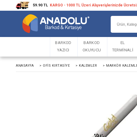
59.90 TL
KARGO - 1000 TL Üzeri Alışverişlerinizde Ücrets
BARKOD
BARKOD
EL
YAZICI
OKUYUCU
TERMİNALİ
ANASAYFA
>
OFIS KIRTASIYE
>
KALEMLER
>
MARKÖR KALEMLE