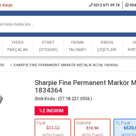
iz Kargo
0212 671 09 74
054
YEDEK
ETİKET
YIKIMA
RİBON
O
PARÇALAR
(STICKER)
TALİMATI
ÇEŞİTLERİ
KIR
RI
>
SHARPIE FINE PERMANENT MARKÖR METALIK ALTIN 1834364
Sharpie Fine Permanent Markör Me
1834364
Stok Kodu :
(37.18.221.0556 )
%
2
İNDIRIM
Fiyat
İndirimli
TL Fiyat
$11.12
₺520,
$10.94
(KDV Dahil)
(KDV Dahil)
(KDV Da