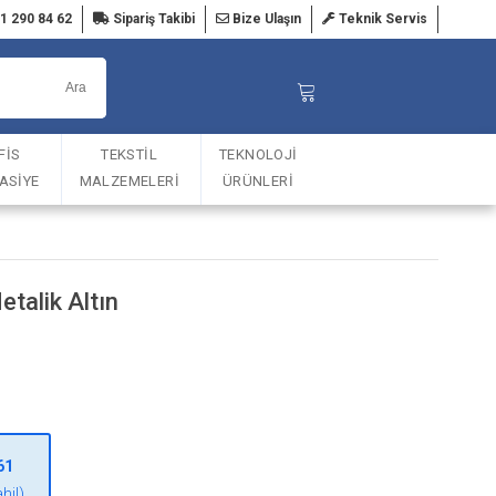
1 290 84 62
Sipariş Takibi
Bize Ulaşın
Teknik Servis
FİS
TEKSTİL
TEKNOLOJİ
TASİYE
MALZEMELERİ
ÜRÜNLERİ
talik Altın
61
hil)