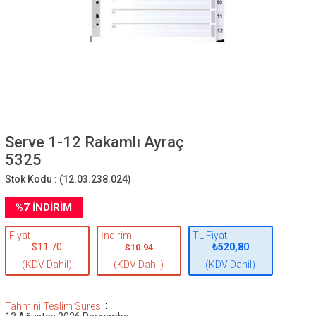
Serve 1-12 Rakamlı Ayraç
5325
Stok Kodu :
(12.03.238.024)
%
7
İNDIRIM
Fiyat
İndirimli
TL Fiyat
$11.70
₺520,80
$10.94
(KDV Dahil)
(KDV Dahil)
(KDV Dahil)
:
Tahmini Teslim Süresi