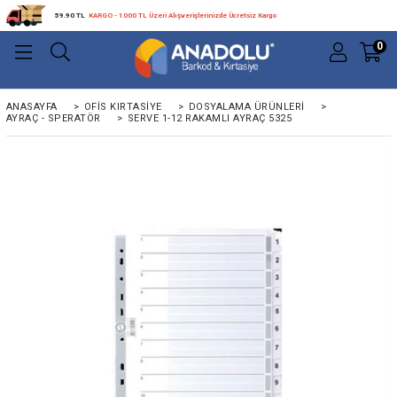
59.90 TL
KARGO - 1000 TL Üzeri Alışverişlerinizde Ücretsiz Kargo
0
ANASAYFA
>
OFIS KIRTASIYE
>
DOSYALAMA ÜRÜNLERI
>
AYRAÇ - SPERATÖR
>
SERVE 1-12 RAKAMLI AYRAÇ 5325