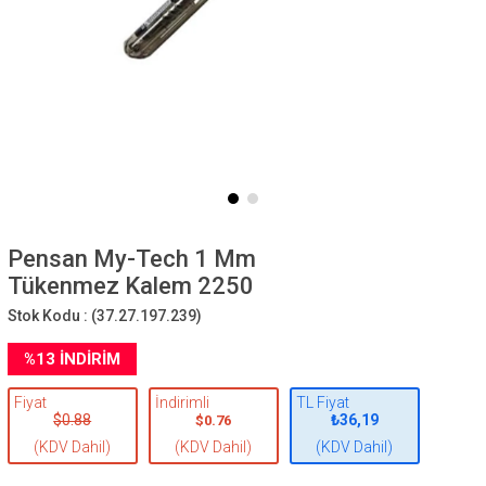
Pensan My-Tech 1 Mm
Tükenmez Kalem 2250
Stok Kodu :
(37.27.197.239)
%
13
İNDIRIM
Fiyat
İndirimli
TL Fiyat
$0.88
₺36,19
$0.76
(KDV Dahil)
(KDV Dahil)
(KDV Dahil)