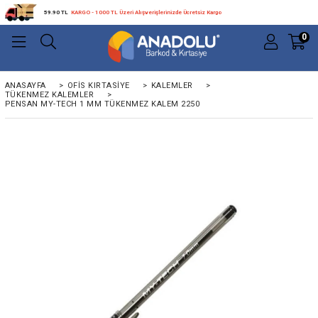
59.90 TL
KARGO - 1000 TL Üzeri Alışverişlerinizde Ücretsiz Kargo
0
ANASAYFA
>
OFIS KIRTASIYE
>
KALEMLER
>
TÜKENMEZ KALEMLER
>
PENSAN MY-TECH 1 MM TÜKENMEZ KALEM 2250