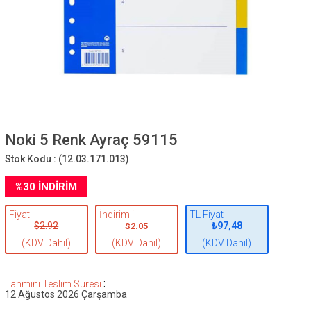
Noki 5 Renk Ayraç 59115
Stok Kodu :
(12.03.171.013)
%
30
İNDIRIM
Fiyat
İndirimli
TL Fiyat
$2.92
₺97,48
$2.05
(KDV Dahil)
(KDV Dahil)
(KDV Dahil)
:
Tahmini Teslim Süresi
12 Ağustos 2026 Çarşamba