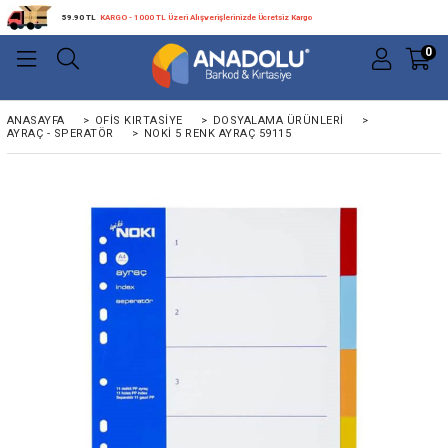
59.90 TL
KARGO - 1000 TL Üzeri Alışverişlerinizde Ücretsiz Kargo
0
ANASAYFA
>
OFIS KIRTASIYE
>
DOSYALAMA ÜRÜNLERI
>
AYRAÇ - SPERATÖR
>
NOKI 5 RENK AYRAÇ 59115