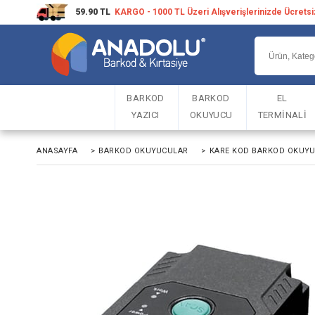
59.90 TL
KARGO - 1000 TL Üzeri Alışverişlerinizde Ücrets
BARKOD
BARKOD
EL
YAZICI
OKUYUCU
TERMİNALİ
ANASAYFA
>
BARKOD OKUYUCULAR
>
KARE KOD BARKOD OKUY