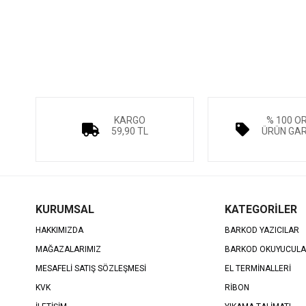
KARGO
% 100 O
59,90 TL
ÜRÜN GAR
KURUMSAL
KATEGORİLER
HAKKIMIZDA
BARKOD YAZICILAR
MAĞAZALARIMIZ
BARKOD OKUYUCUL
MESAFELİ SATIŞ SÖZLEŞMESİ
EL TERMİNALLERİ
KVK
RİBON