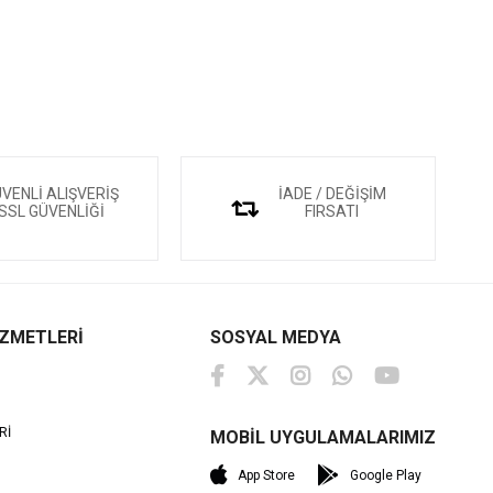
VENLİ ALIŞVERİŞ
İADE / DEĞİŞİM
SSL GÜVENLİĞİ
FIRSATI
İZMETLERİ
SOSYAL MEDYA
Rİ
MOBİL UYGULAMALARIMIZ
M
App Store
Google Play