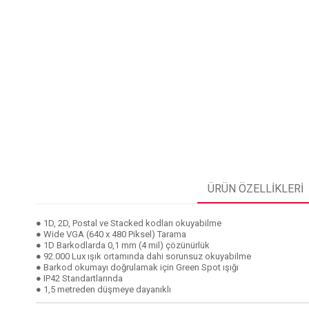
ÜRÜN ÖZELLIKLERI
● 1D, 2D, Postal ve Stacked kodları okuyabilme
● Wide VGA (640 x 480 Piksel) Tarama
● 1D Barkodlarda 0,1 mm (4 mil) çözünürlük
● 92.000 Lux ışık ortamında dahi sorunsuz okuyabilme
● Barkod okumayı doğrulamak için Green Spot ışığı
● IP42 Standartlarında
● 1,5 metreden düşmeye dayanıklı