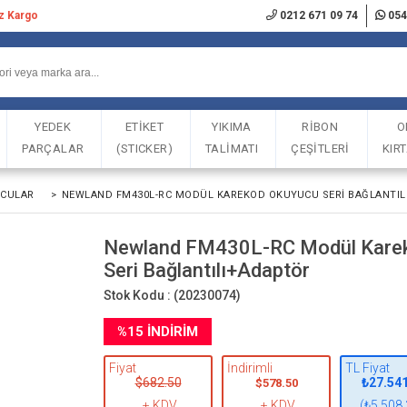
iz Kargo
0212 671 09 74
054
YEDEK
ETİKET
YIKIMA
RİBON
O
PARÇALAR
(STICKER)
TALİMATI
ÇEŞİTLERİ
KIR
UCULAR
>
NEWLAND FM430L-RC MODÜL KAREKOD OKUYUCU SERI BAĞLANTI
Newland FM430L-RC Modül Kare
Seri Bağlantılı+Adaptör
Stok Kodu :
(20230074)
%
15
İNDIRIM
Fiyat
İndirimli
TL Fiyat
$682.50
₺27.54
$578.50
+ KDV
+ KDV
(₺5.508,