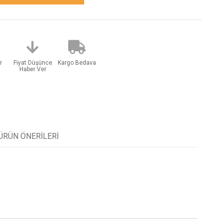
r
Fiyat Düşünce
Kargo Bedava
Haber Ver
ÜRÜN ÖNERILERI