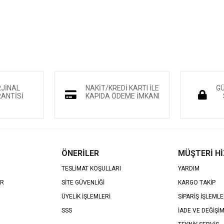
RJİNAL
NAKİT/KREDİ KARTI İLE
GÜ
ANTİSİ
KAPIDA ÖDEME İMKANI
ÖNERİLER
MÜŞTERİ H
TESLİMAT KOŞULLARI
YARDIM
AR
SİTE GÜVENLİĞİ
KARGO TAKİP
ÜYELİK İŞLEMLERİ
SİPARİŞ İŞLEMLE
SSS
İADE VE DEĞİŞİ