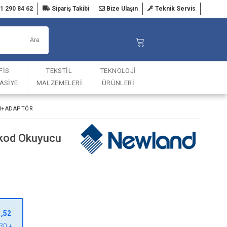
1 290 84 62
Sipariş Takibi
Bize Ulaşın
Teknik Servis
FİS
TEKSTİL
TEKNOLOJİ
TASİYE
MALZEMELERİ
ÜRÜNLERİ
LI+ADAPTÖR
kod Okuyucu
1,52
30 +