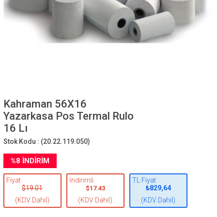
Kahraman 56X16
Yazarkasa Pos Termal Rulo
16 Lı
Stok Kodu :
(20.22.119.050)
%
8
İNDIRIM
Fiyat
İndirimli
TL Fiyat
$19.01
₺829,64
$17.43
(KDV Dahil)
(KDV Dahil)
(KDV Dahil)