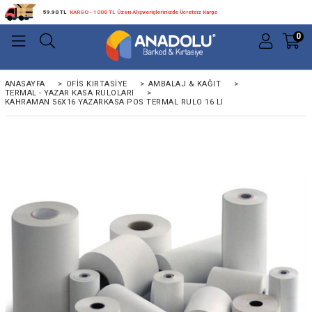
59.90 TL
KARGO - 1000 TL Üzeri Alışverişlerinizde Ücretsiz Kargo
0
ANASAYFA
>
OFIS KIRTASIYE
>
AMBALAJ & KAĞIT
>
TERMAL - YAZAR KASA RULOLARI
>
KAHRAMAN 56X16 YAZARKASA POS TERMAL RULO 16 LI