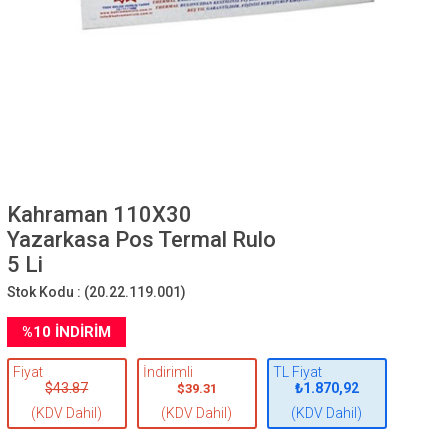
Kahraman 110X30
Yazarkasa Pos Termal Rulo
5 Li
Stok Kodu :
(20.22.119.001)
%
10
İNDIRIM
Fiyat
İndirimli
TL Fiyat
$43.87
₺1.870,92
$39.31
(KDV Dahil)
(KDV Dahil)
(KDV Dahil)