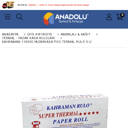
59.90 TL
KARGO - 1000 TL Üzeri Alışverişlerinizde Ücretsiz Kargo
0
ANASAYFA
>
OFIS KIRTASIYE
>
AMBALAJ & KAĞIT
>
TERMAL - YAZAR KASA RULOLARI
>
KAHRAMAN 110X30 YAZARKASA POS TERMAL RULO 5 LI