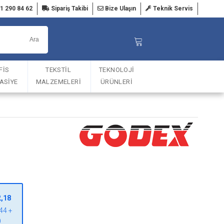
1 290 84 62
Sipariş Takibi
Bize Ulaşın
Teknik Servis
FİS
TEKSTİL
TEKNOLOJİ
TASİYE
MALZEMELERİ
ÜRÜNLERİ
2,18
44 +
)