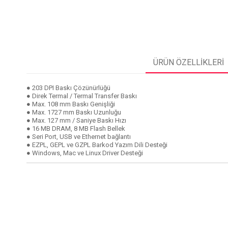
ÜRÜN ÖZELLIKLERI
● 203 DPI Baskı Çözünürlüğü
● Direk Termal / Termal Transfer Baskı
● Max. 108 mm Baskı Genişliği
● Max. 1727 mm Baskı Uzunluğu
● Max. 127 mm / Saniye Baskı Hızı
● 16 MB DRAM, 8 MB Flash Bellek
● Seri Port, USB ve Ethernet bağlantı
● EZPL, GEPL ve GZPL Barkod Yazım Dili Desteği
● Windows, Mac ve Linux Driver Desteği