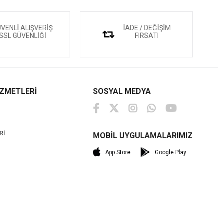
VENLİ ALIŞVERİŞ
İADE / DEĞİŞİM
SSL GÜVENLİĞİ
FIRSATI
İZMETLERİ
SOSYAL MEDYA
Rİ
MOBİL UYGULAMALARIMIZ
M
App Store
Google Play