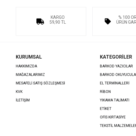
KARGO
% 100 O
59,90 TL
ÜRÜN GAR
KURUMSAL
KATEGORİLER
HAKKIMIZDA
BARKOD YAZICILAR
MAĞAZALARIMIZ
BARKOD OKUYUCUL
MESAFELİ SATIŞ SÖZLEŞMESİ
EL TERMİNALLERİ
KVK
RİBON
İLETİŞİM
YIKAMA TALİMATI
ETİKET
OFİS KIRTASİYE
TEKSTİL MALZEMELE