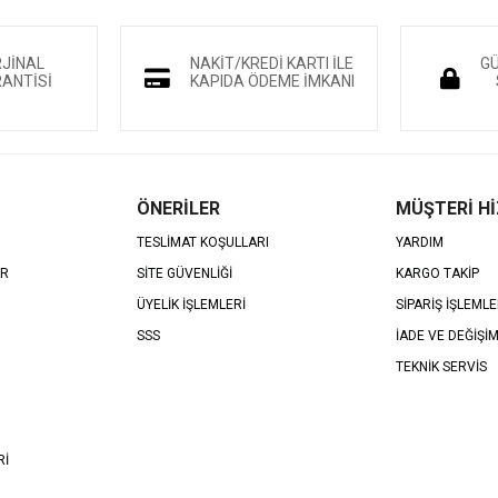
RJİNAL
NAKİT/KREDİ KARTI İLE
GÜ
ANTİSİ
KAPIDA ÖDEME İMKANI
ÖNERİLER
MÜŞTERİ H
TESLİMAT KOŞULLARI
YARDIM
AR
SİTE GÜVENLİĞİ
KARGO TAKİP
ÜYELİK İŞLEMLERİ
SİPARİŞ İŞLEMLE
SSS
İADE VE DEĞİŞİ
TEKNİK SERVİS
Rİ