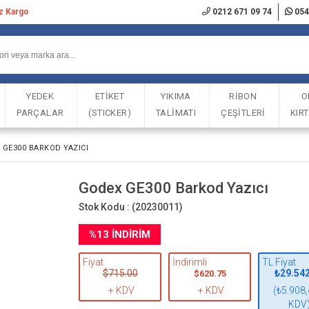
iz Kargo
0212 671 09 74
054
YEDEK
ETİKET
YIKIMA
RİBON
O
PARÇALAR
(STICKER)
TALİMATI
ÇEŞİTLERİ
KIR
 GE300 BARKOD YAZICI
Godex GE300 Barkod Yazıcı
Stok Kodu :
(20230011)
%
13
İNDIRIM
Fiyat
İndirimli
TL Fiyat
$715.00
₺29.54
$620.75
+ KDV
+ KDV
(₺5.908,
KDV