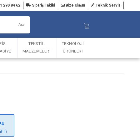
1 290 84 62
Sipariş Takibi
Bize Ulaşın
Teknik Servis
FİS
TEKSTİL
TEKNOLOJİ
TASİYE
MALZEMELERİ
ÜRÜNLERİ
24
hil)