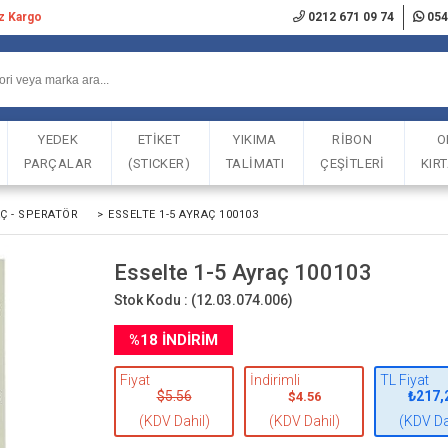
iz Kargo
0212 671 09 74
054
YEDEK
ETİKET
YIKIMA
RİBON
O
PARÇALAR
(STICKER)
TALİMATI
ÇEŞİTLERİ
KIR
Ç - SPERATÖR
>
ESSELTE 1-5 AYRAÇ 100103
Esselte 1-5 Ayraç 100103
Stok Kodu :
(12.03.074.006)
%
18
İNDIRIM
Fiyat
İndirimli
TL Fiyat
$5.56
₺217,
$4.56
(KDV Dahil)
(KDV Dahil)
(KDV Da