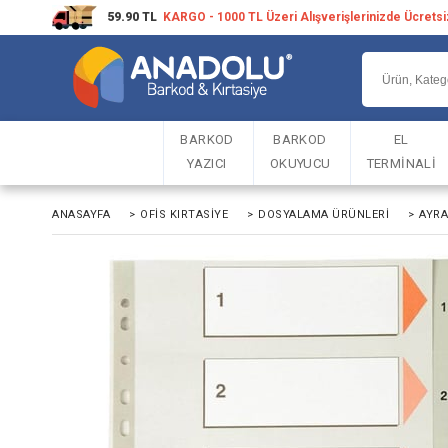
59.90 TL
KARGO - 1000 TL Üzeri Alışverişlerinizde Ücrets
BARKOD
BARKOD
EL
YAZICI
OKUYUCU
TERMİNALİ
ANASAYFA
>
OFIS KIRTASIYE
>
DOSYALAMA ÜRÜNLERI
>
AYRA