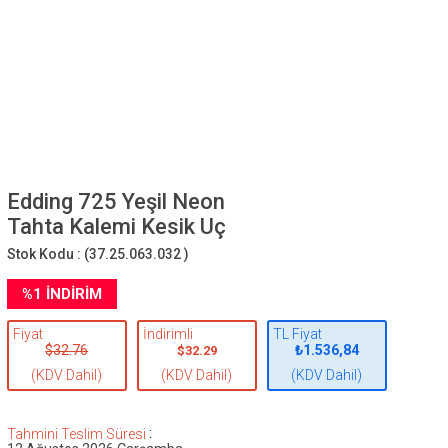
Edding 725 Yeşil Neon
Tahta Kalemi Kesik Uç
Stok Kodu :
(37.25.063.032 )
%
1
İNDIRIM
Fiyat
İndirimli
TL Fiyat
$32.76
₺1.536,84
$32.29
(KDV Dahil)
(KDV Dahil)
(KDV Dahil)
:
Tahmini Teslim Süresi