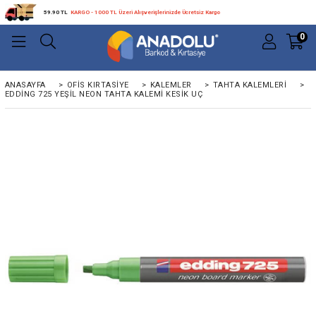
59.90 TL
KARGO - 1000 TL Üzeri Alışverişlerinizde Ücretsiz Kargo
0
ANASAYFA
>
OFIS KIRTASIYE
>
KALEMLER
>
TAHTA KALEMLERI
>
EDDING 725 YEŞIL NEON TAHTA KALEMI KESIK UÇ