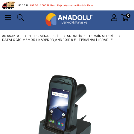
59.90 TL
KARGO - 1000 TL Üzeri Alışverişlerinizde Ücretsiz Kargo
0
ANASAYFA
>
EL TERMINALLERI
>
ANDROID EL TERMINALLERI
>
DATALOGIC MEMOR1 KAREKOD,ANDROID8 EL TERMINALI+CRADLE