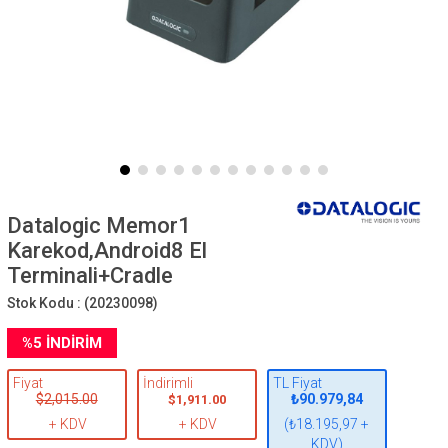
Datalogic Memor1
Karekod,Android8 El
Terminali+Cradle
Stok Kodu :
(20230098)
%
5
İNDIRIM
Fiyat
İndirimli
TL Fiyat
$2,015.00
₺90.979,84
$1,911.00
+ KDV
+ KDV
(₺18.195,97 +
KDV)