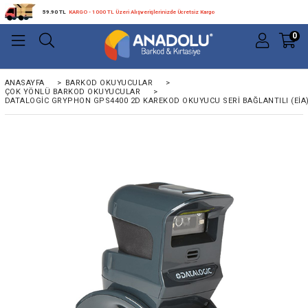
59.90 TL
KARGO - 1000 TL Üzeri Alışverişlerinizde Ücretsiz Kargo
0
ANASAYFA
>
BARKOD OKUYUCULAR
>
ÇOK YÖNLÜ BARKOD OKUYUCULAR
>
DATALOGIC GRYPHON GPS4400 2D KAREKOD OKUYUCU SERI BAĞLANTILI (EİA