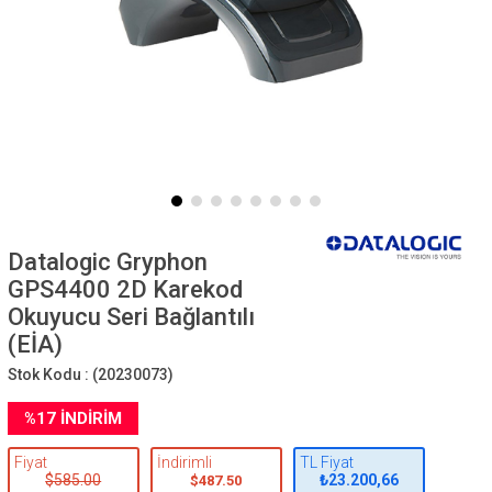
Datalogic Gryphon
GPS4400 2D Karekod
Okuyucu Seri Bağlantılı
(EİA)
Stok Kodu :
(20230073)
%
17
İNDIRIM
Fiyat
İndirimli
TL Fiyat
$585.00
₺23.200,66
$487.50