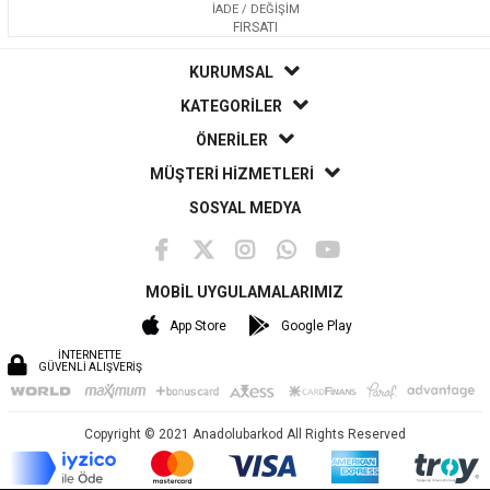
İADE / DEĞİŞİM
FIRSATI
KURUMSAL
KATEGORİLER
ÖNERİLER
MÜŞTERİ HİZMETLERİ
SOSYAL MEDYA
MOBİL UYGULAMALARIMIZ
App Store
Google Play
İNTERNETTE
GÜVENLİ ALIŞVERİŞ
Copyright © 2021 Anadolubarkod All Rights Reserved