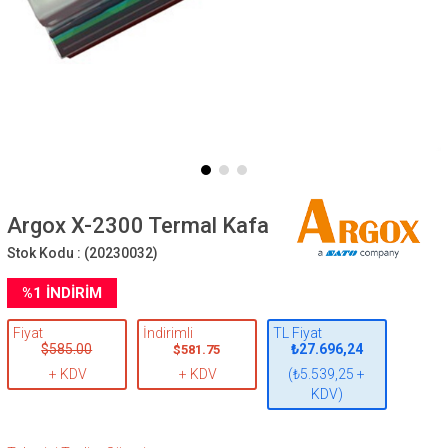
Argox X-2300 Termal Kafa
Stok Kodu :
(20230032)
%
1
İNDIRIM
Fiyat
İndirimli
TL Fiyat
$585.00
₺27.696,24
$581.75
+ KDV
+ KDV
(₺5.539,25 +
KDV)