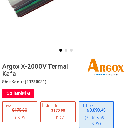
Argox X-2000V Termal
Kafa
Stok Kodu :
(20230031)
%
3
İNDIRIM
Fiyat
İndirimli
TL Fiyat
$175.00
₺8.093,45
$170.00
+ KDV
+ KDV
(₺1.618,69 +
KDV)