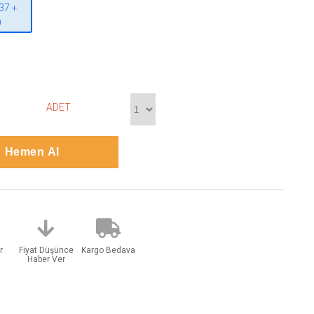
37 +
)
ADET
r
Fiyat Düşünce
Kargo Bedava
Haber Ver