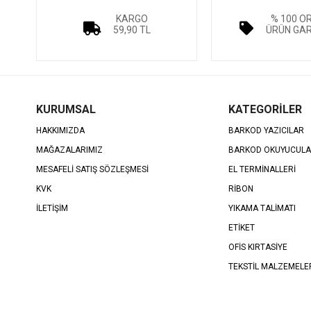
KARGO
% 100 O
59,90 TL
ÜRÜN GAR
KURUMSAL
KATEGORİLER
HAKKIMIZDA
BARKOD YAZICILAR
MAĞAZALARIMIZ
BARKOD OKUYUCUL
MESAFELİ SATIŞ SÖZLEŞMESİ
EL TERMİNALLERİ
KVK
RİBON
İLETİŞİM
YIKAMA TALİMATI
ETİKET
OFİS KIRTASİYE
TEKSTİL MALZEMELE