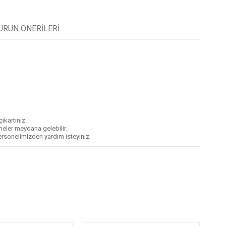
ÜRÜN ÖNERILERI
çıkartınız.
eler meydana gelebilir.
personelimizden yardım isteyiniz.