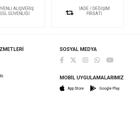
VENLİ ALIŞVERİŞ
İADE / DEĞİŞİM
SSL GÜVENLİĞİ
FIRSATI
İZMETLERİ
SOSYAL MEDYA
Rİ
MOBİL UYGULAMALARIMIZ
M
App Store
Google Play