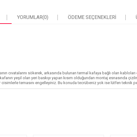
YORUMLAR
(0)
ÖDEME SEÇENEKLERI
ının cıvatalarını sökerek, arkasında bulunan termal kafaya bağlı olan kabloları 
kafanın yeşil olan yeri baskıyı yapan kısım olduğundan montaj esnasında çizilm
 cisimlerle temasını engelleyiniz. Bu konuda tecrübeniz yok ise lütfen teknik 