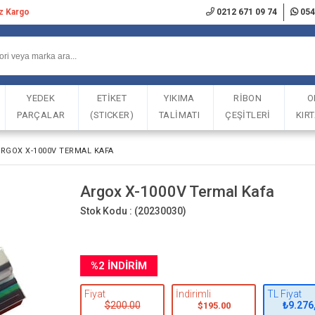
iz Kargo
0212 671 09 74
054
YEDEK
ETİKET
YIKIMA
RİBON
O
PARÇALAR
(STICKER)
TALİMATI
ÇEŞİTLERİ
KIR
RGOX X-1000V TERMAL KAFA
Argox X-1000V Termal Kafa
Stok Kodu :
(20230030)
%
2
İNDIRIM
Fiyat
İndirimli
TL Fiyat
$200.00
₺9.276
$195.00