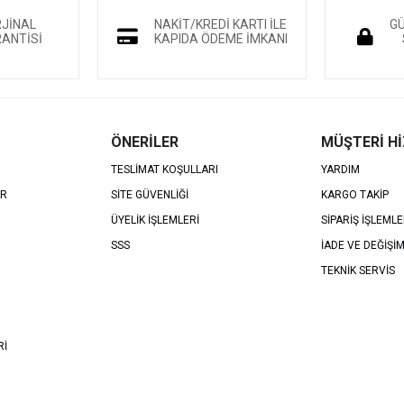
RJİNAL
NAKİT/KREDİ KARTI İLE
GÜ
ANTİSİ
KAPIDA ÖDEME İMKANI
ÖNERİLER
MÜŞTERİ H
TESLİMAT KOŞULLARI
YARDIM
AR
SİTE GÜVENLİĞİ
KARGO TAKİP
ÜYELİK İŞLEMLERİ
SİPARİŞ İŞLEMLE
SSS
İADE VE DEĞİŞİ
TEKNİK SERVİS
Rİ