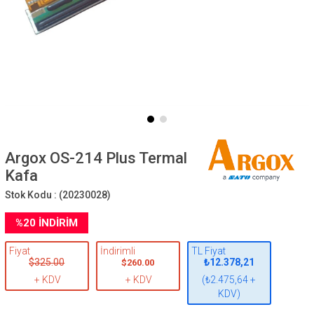
Argox OS-214 Plus Termal
Kafa
Stok Kodu :
(20230028)
%
20
İNDIRIM
Fiyat
İndirimli
TL Fiyat
$325.00
₺12.378,21
$260.00
+ KDV
+ KDV
(₺2.475,64 +
KDV)