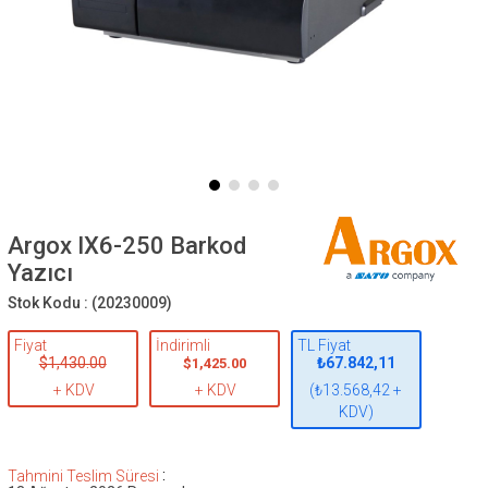
Argox IX6-250 Barkod
Yazıcı
Stok Kodu :
(20230009)
Fiyat
İndirimli
TL Fiyat
$1,430.00
₺67.842,11
$1,425.00
+ KDV
+ KDV
(₺13.568,42 +
KDV)
:
Tahmini Teslim Süresi