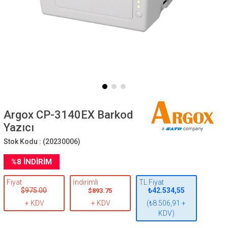
Argox CP-3140EX Barkod
Yazıcı
Stok Kodu :
(20230006)
%
8
İNDIRIM
Fiyat
İndirimli
TL Fiyat
$975.00
₺42.534,55
$893.75
+ KDV
+ KDV
(₺8.506,91 +
KDV)