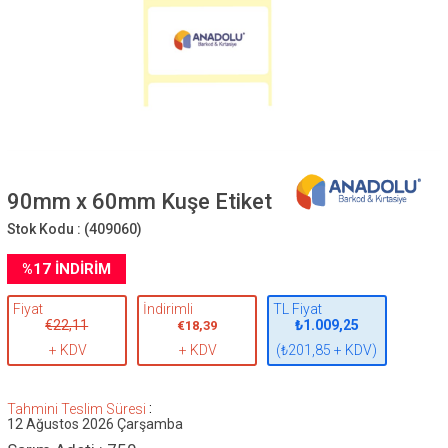
90mm x 60mm Kuşe Etiket
Stok Kodu :
(409060)
%
17
İNDIRIM
Fiyat
İndirimli
TL Fiyat
€22,11
₺1.009,25
€18,39
+ KDV
+ KDV
(₺201,85 + KDV)
:
Tahmini Teslim Süresi
12 Ağustos 2026 Çarşamba