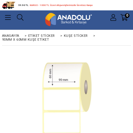
59.90 TL
KARGO - 1000 TL Üzeri Alışverişlerinizde Ücretsiz Kargo
0
ANASAYFA
>
ETIKET STICKER
>
KUŞE STICKER
>
90MM X 60MM KUŞE ETIKET