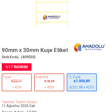
90mm x 30mm Kuşe Etiket
Stok Kodu :
(409030)
%
17
İNDIRIM
Fiyat
İndirimli
TL Fiyat
€22,11
₺1.009,89
€18,39
+ KDV
+ KDV
(₺201,98 + KDV)
:
Tahmini Teslim Süresi
11 Ağustos 2026 Salı