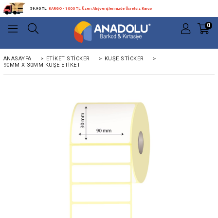
59.90 TL
KARGO - 1000 TL Üzeri Alışverişlerinizde Ücretsiz Kargo
0
ANASAYFA
>
ETIKET STICKER
>
KUŞE STICKER
>
90MM X 30MM KUŞE ETIKET