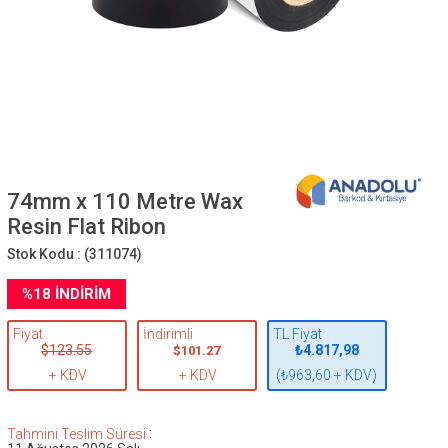
74mm x 110 Metre Wax
Resin Flat Ribon
Stok Kodu :
(311074)
%
18
İNDIRIM
Fiyat
İndirimli
TL Fiyat
$123.55
₺4.817,98
$101.27
+ KDV
+ KDV
(₺963,60 + KDV)
:
Tahmini Teslim Süresi