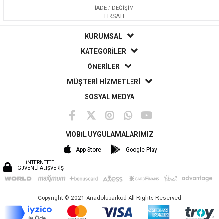
İADE / DEĞİŞİM
FIRSATI
KURUMSAL
KATEGORİLER
ÖNERİLER
MÜŞTERİ HİZMETLERİ
SOSYAL MEDYA
MOBİL UYGULAMALARIMIZ
App Store
Google Play
İNTERNETTE
GÜVENLİ ALIŞVERİŞ
Copyright © 2021 Anadolubarkod All Rights Reserved