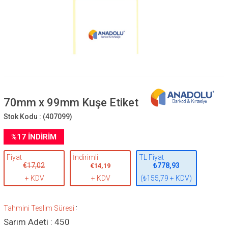
70mm x 99mm Kuşe Etiket
Stok Kodu :
(407099)
%
17
İNDIRIM
Fiyat
İndirimli
TL Fiyat
€17,02
₺778,93
€14,19
+ KDV
+ KDV
(₺155,79 + KDV)
:
Tahmini Teslim Süresi
Sarım Adeti : 450