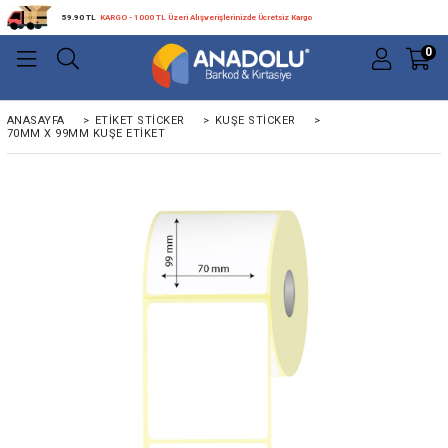
59.90 TL
KARGO - 1000 TL Üzeri Alışverişlerinizde Ücretsiz Kargo
0
ANASAYFA
>
ETIKET STICKER
>
KUŞE STICKER
>
70MM X 99MM KUŞE ETIKET