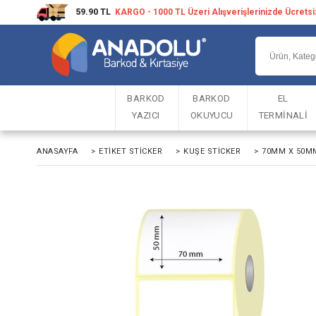
59.90 TL
KARGO - 1000 TL Üzeri Alışverişlerinizde Ücrets
BARKOD
BARKOD
EL
YAZICI
OKUYUCU
TERMİNALİ
ANASAYFA
>
ETIKET STICKER
>
KUŞE STICKER
>
70MM X 50MM