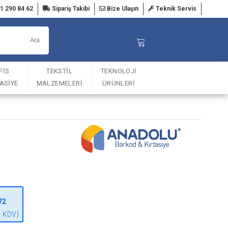
1 290 84 62
Sipariş Takibi
Bize Ulaşın
Teknik Servis
FİS
TEKSTİL
TEKNOLOJİ
TASİYE
MALZEMELERİ
ÜRÜNLERİ
72
+ KDV)