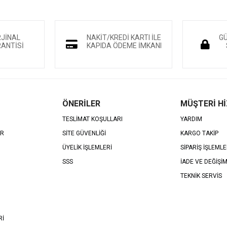
RJİNAL
NAKİT/KREDİ KARTI İLE
GÜ
ANTİSİ
KAPIDA ÖDEME İMKANI
ÖNERİLER
MÜŞTERİ H
TESLİMAT KOŞULLARI
YARDIM
AR
SİTE GÜVENLİĞİ
KARGO TAKİP
ÜYELİK İŞLEMLERİ
SİPARİŞ İŞLEMLE
SSS
İADE VE DEĞİŞİ
TEKNİK SERVİS
Rİ