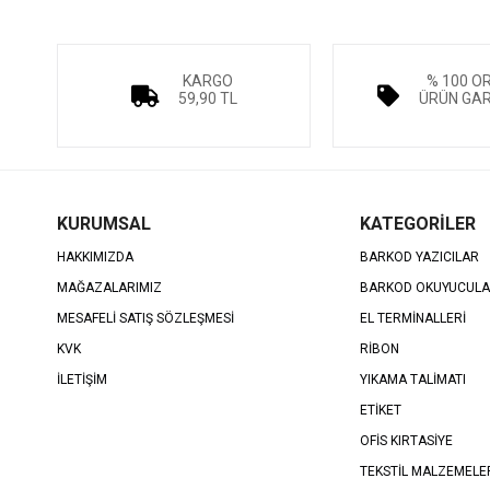
KARGO
% 100 O
59,90 TL
ÜRÜN GAR
KURUMSAL
KATEGORİLER
HAKKIMIZDA
BARKOD YAZICILAR
MAĞAZALARIMIZ
BARKOD OKUYUCUL
MESAFELİ SATIŞ SÖZLEŞMESİ
EL TERMİNALLERİ
KVK
RİBON
İLETİŞİM
YIKAMA TALİMATI
ETİKET
OFİS KIRTASİYE
TEKSTİL MALZEMELE