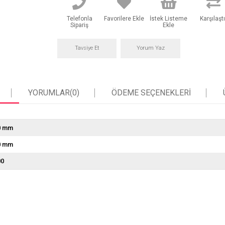
Telefonla
Favorilere Ekle
İstek Listeme
Karşılaştı
Sipariş
Ekle
Tavsiye Et
Yorum Yaz
YORUMLAR
(0)
ÖDEME SEÇENEKLERI
0 mm
0 mm
00