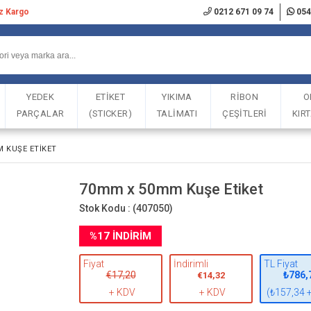
iz Kargo
0212 671 09 74
054
YEDEK
ETİKET
YIKIMA
RİBON
O
PARÇALAR
(STICKER)
TALİMATI
ÇEŞİTLERİ
KIR
 KUŞE ETIKET
70mm x 50mm Kuşe Etiket
Stok Kodu :
(407050)
%
17
İNDIRIM
Fiyat
İndirimli
TL Fiyat
€17,20
₺786,
€14,32
+ KDV
+ KDV
(₺157,34 