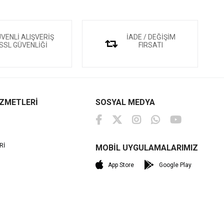
VENLİ ALIŞVERİŞ
İADE / DEĞİŞİM
SSL GÜVENLİĞİ
FIRSATI
İZMETLERİ
SOSYAL MEDYA
Rİ
MOBİL UYGULAMALARIMIZ
M
App Store
Google Play