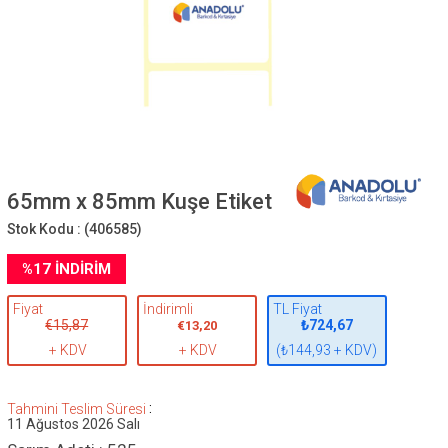
65mm x 85mm Kuşe Etiket
Stok Kodu :
(406585)
%
17
İNDIRIM
Fiyat
İndirimli
TL Fiyat
€15,87
₺724,67
€13,20
+ KDV
+ KDV
(₺144,93 + KDV)
:
Tahmini Teslim Süresi
11 Ağustos 2026 Salı