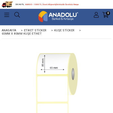
59.90 TL
KARGO - 1000 TL Üzeri Alışverişlerinizde Ücretsiz Kargo
0
ANASAYFA
>
ETIKET STICKER
>
KUŞE STICKER
>
65MM X 85MM KUŞE ETIKET