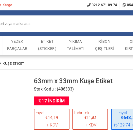
iz Kargo
0212 671 09 74
054
YEDEK
ETİKET
YIKIMA
RİBON
O
PARÇALAR
(STICKER)
TALİMATI
ÇEŞİTLERİ
KIR
 KUŞE ETIKET
63mm x 33mm Kuşe Etiket
Stok Kodu :
(406333)
%
17
İNDIRIM
Fiyat
İndirimli
TL Fiyat
€14,19
₺648,
€11,82
+ KDV
+ KDV
(₺129,74 