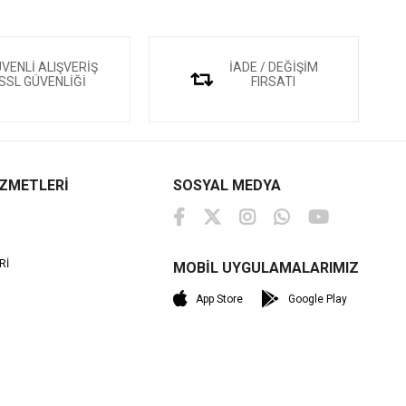
VENLİ ALIŞVERİŞ
İADE / DEĞİŞİM
SSL GÜVENLİĞİ
FIRSATI
İZMETLERİ
SOSYAL MEDYA
Rİ
MOBİL UYGULAMALARIMIZ
M
App Store
Google Play