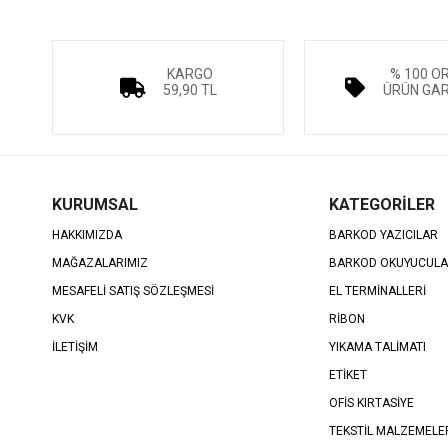
KARGO
% 100 O
59,90 TL
ÜRÜN GAR
KURUMSAL
KATEGORİLER
HAKKIMIZDA
BARKOD YAZICILAR
MAĞAZALARIMIZ
BARKOD OKUYUCUL
MESAFELİ SATIŞ SÖZLEŞMESİ
EL TERMİNALLERİ
KVK
RİBON
İLETİŞİM
YIKAMA TALİMATI
ETİKET
OFİS KIRTASİYE
TEKSTİL MALZEMELE