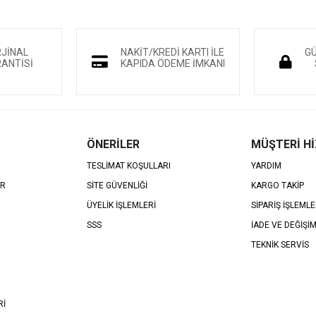
RJİNAL
NAKİT/KREDİ KARTI İLE
GÜ
ANTİSİ
KAPIDA ÖDEME İMKANI
ÖNERİLER
MÜŞTERİ H
TESLİMAT KOŞULLARI
YARDIM
AR
SİTE GÜVENLİĞİ
KARGO TAKİP
ÜYELİK İŞLEMLERİ
SİPARİŞ İŞLEMLE
SSS
İADE VE DEĞİŞİ
TEKNİK SERVİS
Rİ