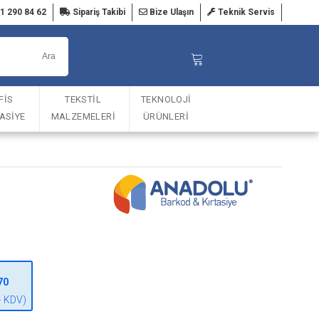
1 290 84 62
Sipariş Takibi
Bize Ulaşın
Teknik Servis
FİS
TEKSTİL
TEKNOLOJİ
TASİYE
MALZEMELERİ
ÜRÜNLERİ
70
+ KDV)