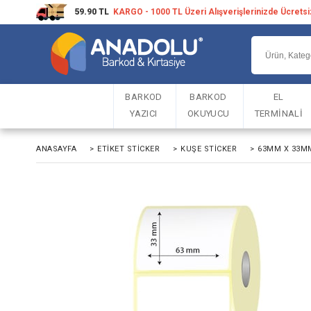
59.90 TL
KARGO - 1000 TL Üzeri Alışverişlerinizde Ücrets
BARKOD
BARKOD
EL
YAZICI
OKUYUCU
TERMİNALİ
ANASAYFA
>
ETIKET STICKER
>
KUŞE STICKER
>
63MM X 33MM