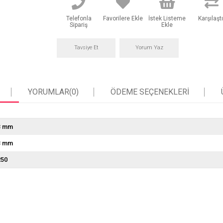
Telefonla
Favorilere Ekle
İstek Listeme
Karşılaştı
Sipariş
Ekle
Tavsiye Et
Yorum Yaz
YORUMLAR
(0)
ÖDEME SEÇENEKLERI
3 mm
3 mm
250