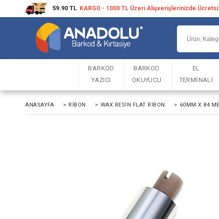
59.90 TL
KARGO - 1000 TL Üzeri Alışverişlerinizde Ücrets
BARKOD
BARKOD
EL
YAZICI
OKUYUCU
TERMİNALİ
ANASAYFA
>
RIBON
>
WAX RESIN FLAT RIBON
>
60MM X 84 ME