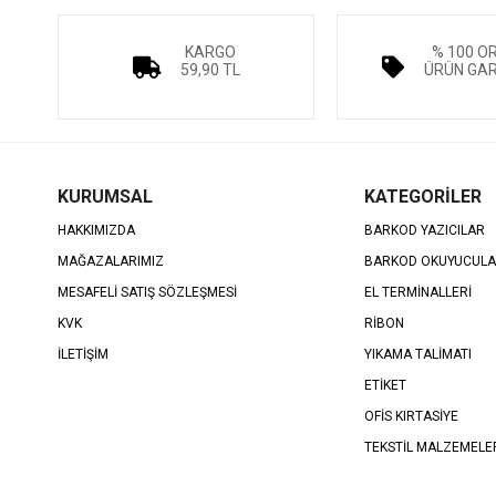
KARGO
% 100 O
59,90 TL
ÜRÜN GAR
KURUMSAL
KATEGORİLER
HAKKIMIZDA
BARKOD YAZICILAR
MAĞAZALARIMIZ
BARKOD OKUYUCUL
MESAFELİ SATIŞ SÖZLEŞMESİ
EL TERMİNALLERİ
KVK
RİBON
İLETİŞİM
YIKAMA TALİMATI
ETİKET
OFİS KIRTASİYE
TEKSTİL MALZEMELE