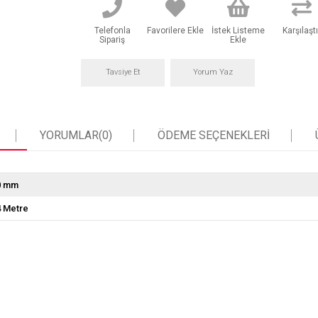
Telefonla
Favorilere Ekle
İstek Listeme
Karşılaştı
Sipariş
Ekle
Tavsiye Et
Yorum Yaz
YORUMLAR
(0)
ÖDEME SEÇENEKLERI
0 mm
4 Metre