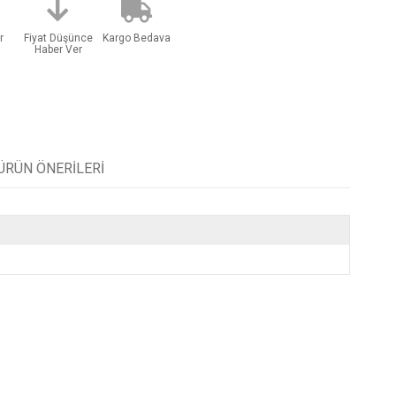
r
Fiyat Düşünce
Kargo Bedava
Haber Ver
ÜRÜN ÖNERILERI