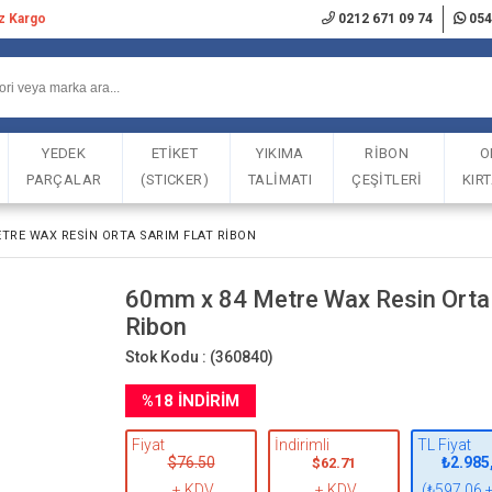
iz Kargo
0212 671 09 74
054
YEDEK
ETİKET
YIKIMA
RİBON
O
PARÇALAR
(STICKER)
TALİMATI
ÇEŞİTLERİ
KIR
TRE WAX RESIN ORTA SARIM FLAT RIBON
60mm x 84 Metre Wax Resin Orta 
Ribon
Stok Kodu :
(360840)
%
18
İNDIRIM
Fiyat
İndirimli
TL Fiyat
$76.50
₺2.985
$62.71
+ KDV
+ KDV
(₺597,06 