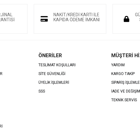
RJİNAL
NAKİT/KREDİ KARTI İLE
GÜ
ANTİSİ
KAPIDA ÖDEME İMKANI
ÖNERİLER
MÜŞTERİ H
TESLİMAT KOŞULLARI
YARDIM
AR
SİTE GÜVENLİĞİ
KARGO TAKİP
ÜYELİK İŞLEMLERİ
SİPARİŞ İŞLEMLE
SSS
İADE VE DEĞİŞİ
TEKNİK SERVİS
Rİ