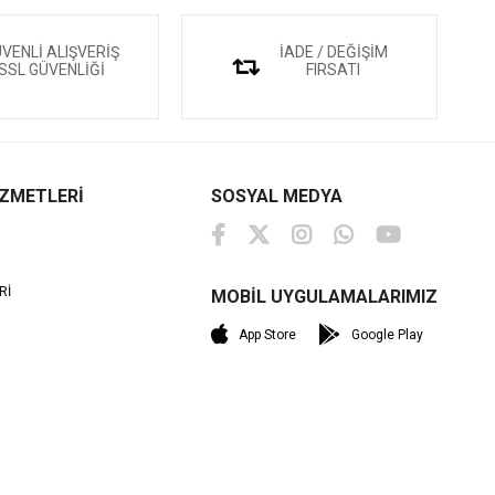
VENLİ ALIŞVERİŞ
İADE / DEĞİŞİM
SSL GÜVENLİĞİ
FIRSATI
İZMETLERİ
SOSYAL MEDYA
Rİ
MOBİL UYGULAMALARIMIZ
M
App Store
Google Play