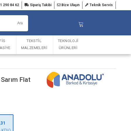
1 290 84 62
Sipariş Takibi
Bize Ulaşın
Teknik Servis
FİS
TEKSTİL
TEKNOLOJİ
TASİYE
MALZEMELERİ
ÜRÜNLERİ
Sarım Flat
,31
+ KDV)