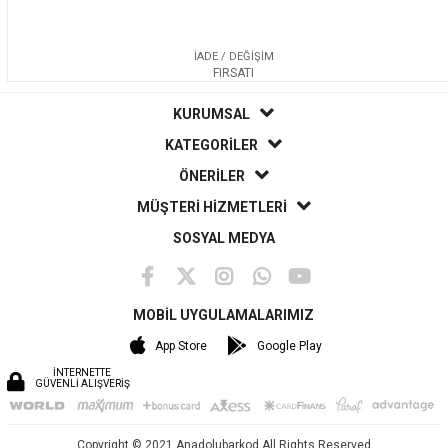
İADE / DEĞİŞİM
FIRSATI
KURUMSAL
KATEGORİLER
ÖNERİLER
MÜŞTERİ HİZMETLERİ
SOSYAL MEDYA
MOBİL UYGULAMALARIMIZ
App Store
Google Play
İNTERNETTE
GÜVENLİ ALIŞVERİŞ
Copyright © 2021 Anadolubarkod All Rights Reserved