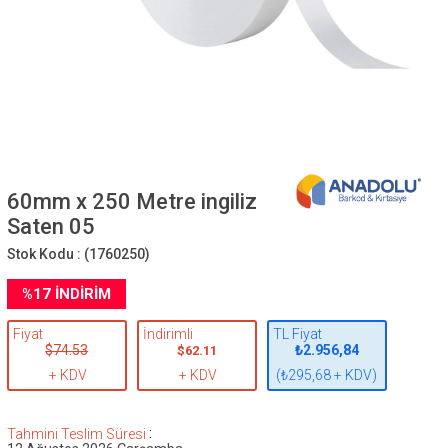
60mm x 250 Metre ingiliz
Saten 05
Stok Kodu :
(1760250)
%
17
İNDIRIM
Fiyat
İndirimli
TL Fiyat
$74.53
₺2.956,84
$62.11
+ KDV
+ KDV
(₺295,68 + KDV)
:
Tahmini Teslim Süresi