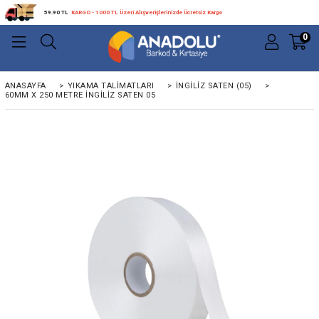
59.90 TL
KARGO - 1000 TL Üzeri Alışverişlerinizde Ücretsiz Kargo
0
ANASAYFA
>
YIKAMA TALIMATLARI
>
İNGILIZ SATEN (05)
>
60MM X 250 METRE INGILIZ SATEN 05