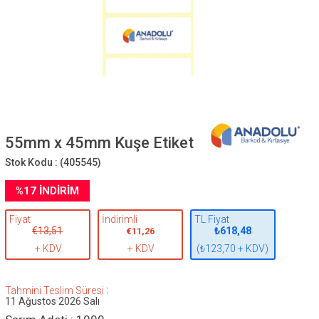
55mm x 45mm Kuşe Etiket
Stok Kodu :
(405545)
%
17
İNDIRIM
Fiyat
İndirimli
TL Fiyat
€13,51
₺618,48
€11,26
+ KDV
+ KDV
(₺123,70 + KDV)
:
Tahmini Teslim Süresi
11 Ağustos 2026 Salı