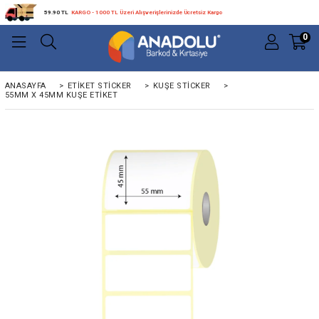
59.90 TL
KARGO - 1000 TL Üzeri Alışverişlerinizde Ücretsiz Kargo
0
ANASAYFA
>
ETIKET STICKER
>
KUŞE STICKER
>
55MM X 45MM KUŞE ETIKET