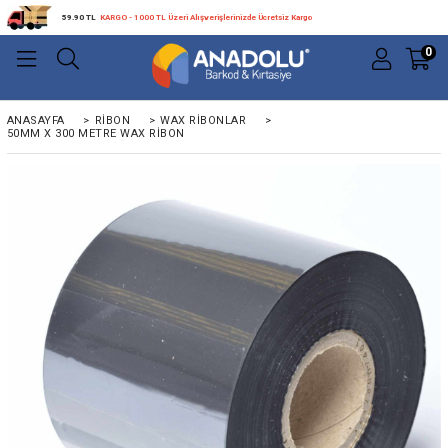
59.90 TL
KARGO - 1000 TL Üzeri Alışverişlerinizde Ücretsiz Kargo
0
ANASAYFA
>
RIBON
>
WAX RIBONLAR
>
50MM X 300 METRE WAX RIBON