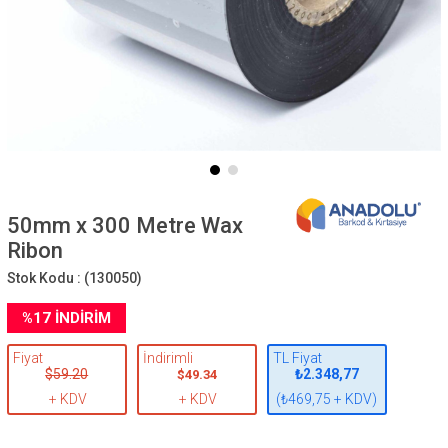
50mm x 300 Metre Wax
Ribon
Stok Kodu :
(130050)
%
17
İNDIRIM
Fiyat
İndirimli
TL Fiyat
$59.20
₺2.348,77
$49.34
+ KDV
+ KDV
(₺469,75 + KDV)