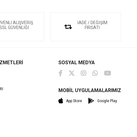
VENLİ ALIŞVERİŞ
İADE / DEĞİŞİM
SSL GÜVENLİĞİ
FIRSATI
İZMETLERİ
SOSYAL MEDYA
Rİ
MOBİL UYGULAMALARIMIZ
M
App Store
Google Play