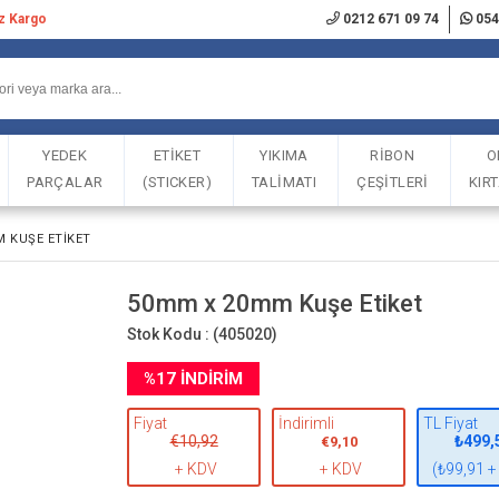
iz Kargo
0212 671 09 74
054
YEDEK
ETİKET
YIKIMA
RİBON
O
PARÇALAR
(STICKER)
TALİMATI
ÇEŞİTLERİ
KIR
 KUŞE ETIKET
50mm x 20mm Kuşe Etiket
Stok Kodu :
(405020)
%
17
İNDIRIM
Fiyat
İndirimli
TL Fiyat
€10,92
₺499,
€9,10
+ KDV
+ KDV
(₺99,91 +