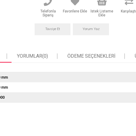
Telefonla
Favorilere Ekle
İstek Listeme
Karşılaştı
Sipariş
Ekle
Tavsiye Et
Yorum Yaz
YORUMLAR
(0)
ÖDEME SEÇENEKLERI
0 mm
0 mm
000