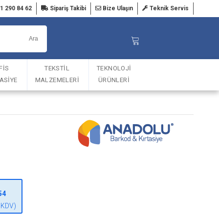
1 290 84 62
Sipariş Takibi
Bize Ulaşın
Teknik Servis
FİS
TEKSTİL
TEKNOLOJİ
TASİYE
MALZEMELERİ
ÜRÜNLERİ
54
 KDV)