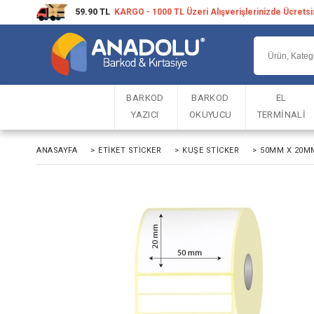
59.90 TL
KARGO - 1000 TL Üzeri Alışverişlerinizde Ücrets
BARKOD
BARKOD
EL
YAZICI
OKUYUCU
TERMİNALİ
ANASAYFA
>
ETIKET STICKER
>
KUŞE STICKER
>
50MM X 20MM