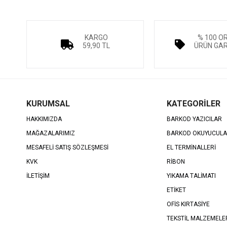
KARGO
% 100 O
59,90 TL
ÜRÜN GAR
KURUMSAL
KATEGORİLER
HAKKIMIZDA
BARKOD YAZICILAR
MAĞAZALARIMIZ
BARKOD OKUYUCUL
MESAFELİ SATIŞ SÖZLEŞMESİ
EL TERMİNALLERİ
KVK
RİBON
İLETİŞİM
YIKAMA TALİMATI
ETİKET
OFİS KIRTASİYE
TEKSTİL MALZEMELE