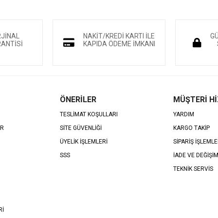
RJİNAL
NAKİT/KREDİ KARTI İLE
GÜ
ANTİSİ
KAPIDA ÖDEME İMKANI
ÖNERİLER
MÜŞTERİ H
TESLİMAT KOŞULLARI
YARDIM
AR
SİTE GÜVENLİĞİ
KARGO TAKİP
ÜYELİK İŞLEMLERİ
SİPARİŞ İŞLEMLE
SSS
İADE VE DEĞİŞİ
TEKNİK SERVİS
Rİ