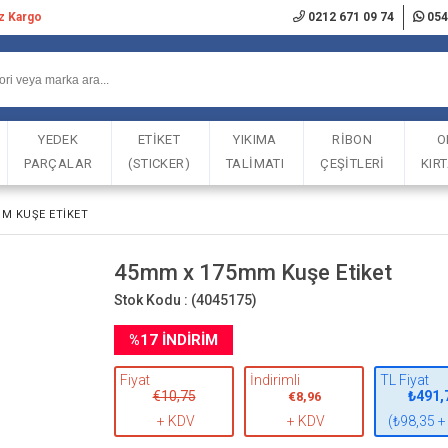
iz Kargo
0212 671 09 74
054
YEDEK
ETİKET
YIKIMA
RİBON
O
PARÇALAR
(STICKER)
TALİMATI
ÇEŞİTLERİ
KIR
M KUŞE ETIKET
45mm x 175mm Kuşe Etiket
Stok Kodu :
(4045175)
%
17
İNDIRIM
Fiyat
İndirimli
TL Fiyat
€10,75
₺491,
€8,96
+ KDV
+ KDV
(₺98,35 +