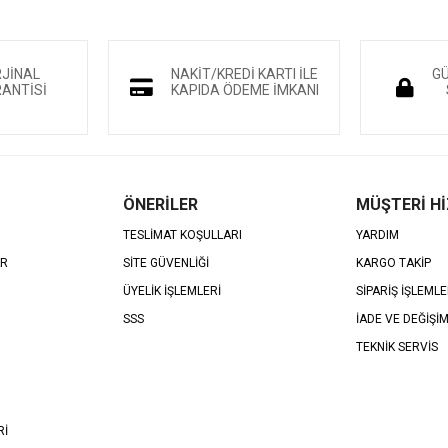
RJİNAL
NAKİT/KREDİ KARTI İLE
GÜ
ANTİSİ
KAPIDA ÖDEME İMKANI
ÖNERİLER
MÜŞTERİ H
TESLİMAT KOŞULLARI
YARDIM
AR
SİTE GÜVENLİĞİ
KARGO TAKİP
ÜYELİK İŞLEMLERİ
SİPARİŞ İŞLEMLE
SSS
İADE VE DEĞİŞİ
TEKNİK SERVİS
Rİ