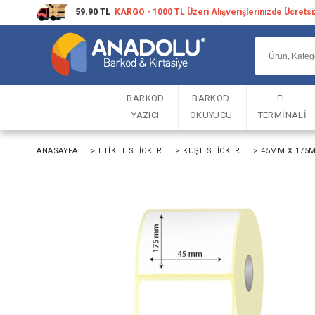
59.90 TL
KARGO - 1000 TL Üzeri Alışverişlerinizde Ücrets
BARKOD
BARKOD
EL
YAZICI
OKUYUCU
TERMİNALİ
ANASAYFA
>
ETIKET STICKER
>
KUŞE STICKER
>
45MM X 175M