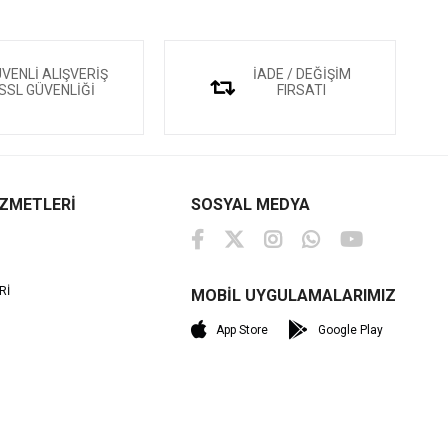
VENLİ ALIŞVERİŞ
İADE / DEĞİŞİM
SSL GÜVENLİĞİ
FIRSATI
İZMETLERİ
SOSYAL MEDYA
Rİ
MOBİL UYGULAMALARIMIZ
M
App Store
Google Play