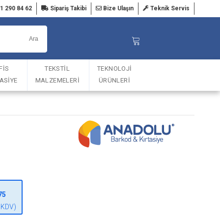
1 290 84 62
Sipariş Takibi
Bize Ulaşın
Teknik Servis
FİS
TEKSTİL
TEKNOLOJİ
TASİYE
MALZEMELERİ
ÜRÜNLERİ
75
 KDV)