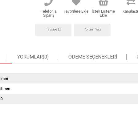
Telefonla
Favorilere Ekle
İstek Listeme
Karşılaştı
Sipariş
Ekle
Tavsiye Et
Yorum Yaz
YORUMLAR
(0)
ÖDEME SEÇENEKLERI
5 mm
75 mm
50