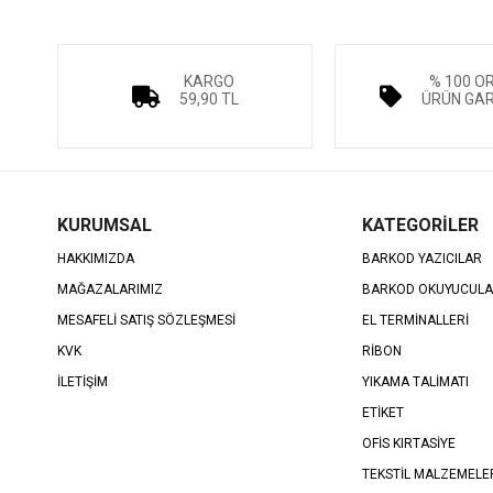
KARGO
% 100 O
59,90 TL
ÜRÜN GAR
KURUMSAL
KATEGORİLER
HAKKIMIZDA
BARKOD YAZICILAR
MAĞAZALARIMIZ
BARKOD OKUYUCUL
MESAFELİ SATIŞ SÖZLEŞMESİ
EL TERMİNALLERİ
KVK
RİBON
İLETİŞİM
YIKAMA TALİMATI
ETİKET
OFİS KIRTASİYE
TEKSTİL MALZEMELE