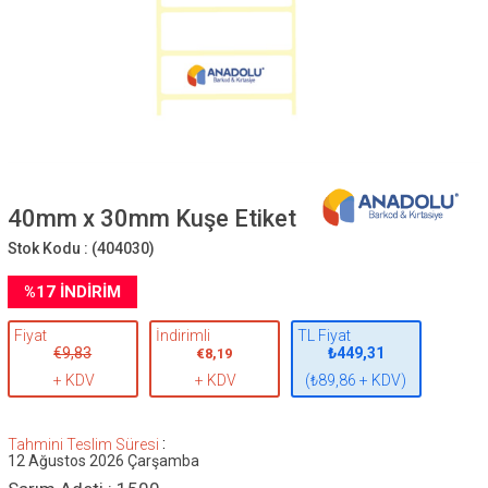
40mm x 30mm Kuşe Etiket
Stok Kodu :
(404030)
%
17
İNDIRIM
Fiyat
İndirimli
TL Fiyat
€9,83
₺449,31
€8,19
+ KDV
+ KDV
(₺89,86 + KDV)
:
Tahmini Teslim Süresi
12 Ağustos 2026 Çarşamba