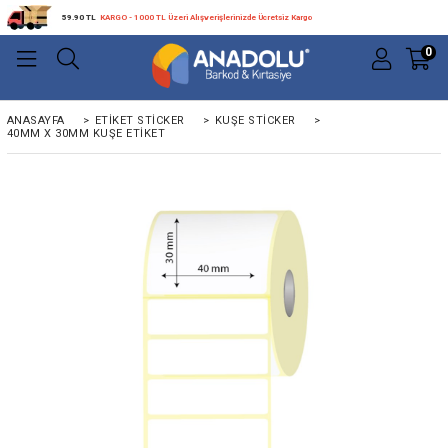
59.90 TL
KARGO - 1000 TL Üzeri Alışverişlerinizde Ücretsiz Kargo
0
ANASAYFA
>
ETIKET STICKER
>
KUŞE STICKER
>
40MM X 30MM KUŞE ETIKET