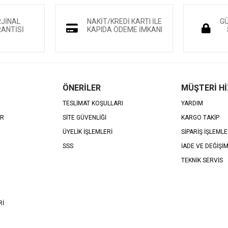
RJİNAL
NAKİT/KREDİ KARTI İLE
GÜ
ANTİSİ
KAPIDA ÖDEME İMKANI
ÖNERİLER
MÜŞTERİ H
TESLİMAT KOŞULLARI
YARDIM
AR
SİTE GÜVENLİĞİ
KARGO TAKİP
ÜYELİK İŞLEMLERİ
SİPARİŞ İŞLEMLE
SSS
İADE VE DEĞİŞİ
TEKNİK SERVİS
Rİ