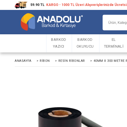
59.90 TL
KARGO - 1000 TL Üzeri Alışverişlerinizde Ücrets
BARKOD
BARKOD
EL
YAZICI
OKUYUCU
TERMİNALİ
ANASAYFA
>
RIBON
>
RESIN RIBONLAR
>
40MM X 300 METRE 