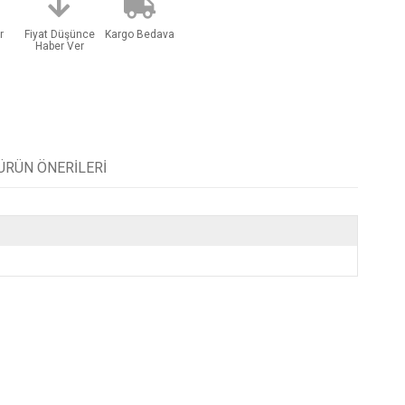
r
Fiyat Düşünce
Kargo Bedava
Haber Ver
ÜRÜN ÖNERILERI