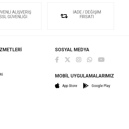
VENLİ ALIŞVERİŞ
İADE / DEĞİŞİM
SSL GÜVENLİĞİ
FIRSATI
İZMETLERİ
SOSYAL MEDYA
Rİ
MOBİL UYGULAMALARIMIZ
M
App Store
Google Play