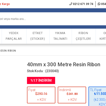
iz Kargo
0212 671 09 74
054
YEDEK
ETİKET
YIKIMA
RİBON
O
PARÇALAR
(STICKER)
TALİMATI
ÇEŞİTLERİ
KIR
RESIN RIBON
40mm x 300 Metre Resin Ribon
Stok Kodu :
(230040)
%
17
İNDIRIM
Fiyat
İndirimli
TL Fiyat
$290.16
₺11.50
$241.80
+ KDV
+ KDV
(₺2.300,
KDV