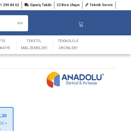
1 290 84 62
Sipariş Takibi
Bize Ulaşın
Teknik Servis
FİS
TEKSTİL
TEKNOLOJİ
TASİYE
MALZEMELERİ
ÜRÜNLERİ
3,30
66 +
)