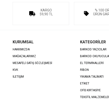
KARGO
% 100 O
59,90 TL
ÜRÜN GAR
KURUMSAL
KATEGORİLER
HAKKIMIZDA
BARKOD YAZICILAR
MAĞAZALARIMIZ
BARKOD OKUYUCUL
MESAFELİ SATIŞ SÖZLEŞMESİ
EL TERMİNALLERİ
KVK
RİBON
İLETİŞİM
YIKAMA TALİMATI
ETİKET
OFİS KIRTASİYE
TEKSTİL MALZEMELE