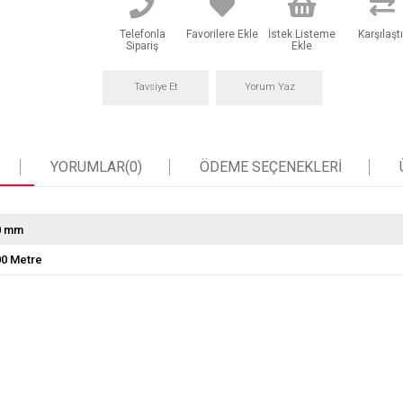
Telefonla
Favorilere Ekle
İstek Listeme
Karşılaştı
Sipariş
Ekle
Tavsiye Et
Yorum Yaz
YORUMLAR
(0)
ÖDEME SEÇENEKLERI
0 mm
00 Metre