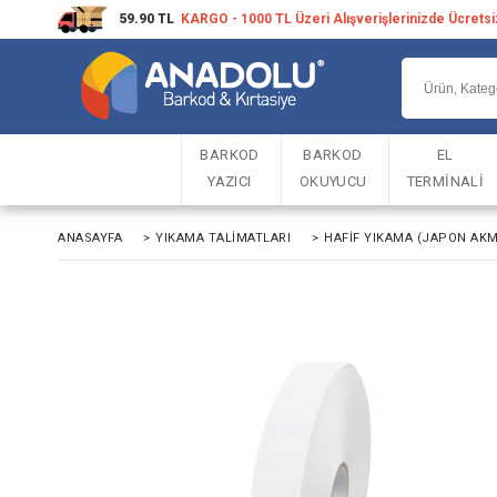
59.90 TL
KARGO - 1000 TL Üzeri Alışverişlerinizde Ücrets
BARKOD
BARKOD
EL
YAZICI
OKUYUCU
TERMİNALİ
ANASAYFA
>
YIKAMA TALIMATLARI
>
HAFIF YIKAMA (JAPON AK