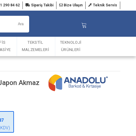
1 290 84 62
Sipariş Takibi
Bize Ulaşın
Teknik Servis
FİS
TEKSTİL
TEKNOLOJİ
TASİYE
MALZEMELERİ
ÜRÜNLERİ
 Japon Akmaz
87
 KDV)