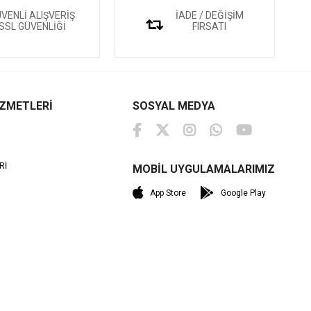
VENLİ ALIŞVERİŞ
İADE / DEĞİŞİM
SSL GÜVENLİĞİ
FIRSATI
İZMETLERİ
SOSYAL MEDYA
Rİ
MOBİL UYGULAMALARIMIZ
M
App Store
Google Play