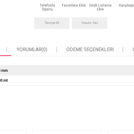
Telefonla
Favorilere Ekle
İstek Listeme
Karşılaştı
Sipariş
Ekle
Tavsiye Et
Yorum Yaz
YORUMLAR
(0)
ÖDEME SEÇENEKLERI
0 mm
00 mt