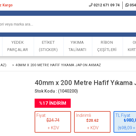
iz Kargo
0212 671 09 74
054
YEDEK
ETİKET
YIKIMA
RİBON
O
PARÇALAR
(STICKER)
TALİMATI
ÇEŞİTLERİ
KIR
MAZ)
>
40MM X 200 METRE HAFIF YIKAMA JAPON AKMAZ
40mm x 200 Metre Hafif Yıkama
Stok Kodu :
(1040200)
%
17
İNDIRIM
Fiyat
İndirimli
TL Fiyat
$24.74
₺980,
$20.62
+ KDV
+ KDV
(₺98,09 +