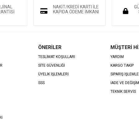
RJİNAL
NAKİT/KREDİ KARTI İLE
GÜ
ANTİSİ
KAPIDA ÖDEME İMKANI
ÖNERİLER
MÜŞTERİ H
TESLİMAT KOŞULLARI
YARDIM
AR
SİTE GÜVENLİĞİ
KARGO TAKİP
ÜYELİK İŞLEMLERİ
SİPARİŞ İŞLEMLE
SSS
İADE VE DEĞİŞİ
TEKNİK SERVİS
Rİ