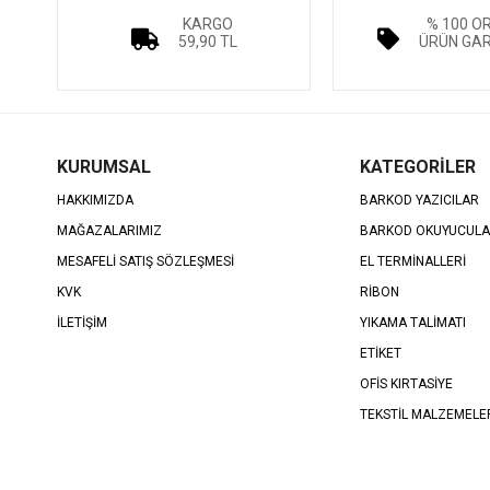
KARGO
% 100 O
59,90 TL
ÜRÜN GAR
KURUMSAL
KATEGORİLER
HAKKIMIZDA
BARKOD YAZICILAR
MAĞAZALARIMIZ
BARKOD OKUYUCUL
MESAFELİ SATIŞ SÖZLEŞMESİ
EL TERMİNALLERİ
KVK
RİBON
İLETİŞİM
YIKAMA TALİMATI
ETİKET
OFİS KIRTASİYE
TEKSTİL MALZEMELE