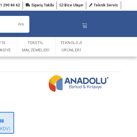
1 290 84 62
Sipariş Takibi
Bize Ulaşın
Teknik Servis
FİS
TEKSTİL
TEKNOLOJİ
TASİYE
MALZEMELERİ
ÜRÜNLERİ
88
 KDV)