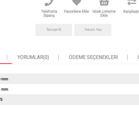
Telefonla
Favorilere Ekle
İstek Listeme
Karşılaştı
Sipariş
Ekle
Tavsiye Et
Yorum Yaz
YORUMLAR
(0)
ÖDEME SEÇENEKLERI
0 mm
5 mm
75