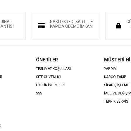
RJİNAL
NAKİT/KREDİ KARTI İLE
GÜ
ANTİSİ
KAPIDA ÖDEME İMKANI
ÖNERİLER
MÜŞTERİ H
TESLİMAT KOŞULLARI
YARDIM
AR
SİTE GÜVENLİĞİ
KARGO TAKİP
ÜYELİK İŞLEMLERİ
SİPARİŞ İŞLEMLE
SSS
İADE VE DEĞİŞİ
TEKNİK SERVİS
Rİ