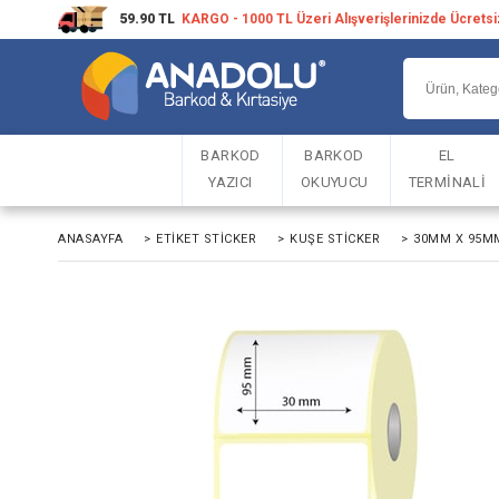
59.90 TL
KARGO - 1000 TL Üzeri Alışverişlerinizde Ücrets
BARKOD
BARKOD
EL
YAZICI
OKUYUCU
TERMİNALİ
ANASAYFA
>
ETIKET STICKER
>
KUŞE STICKER
>
30MM X 95MM