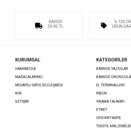
KARGO
% 100 O
59,90 TL
ÜRÜN GAR
KURUMSAL
KATEGORİLER
HAKKIMIZDA
BARKOD YAZICILAR
MAĞAZALARIMIZ
BARKOD OKUYUCUL
MESAFELİ SATIŞ SÖZLEŞMESİ
EL TERMİNALLERİ
KVK
RİBON
İLETİŞİM
YIKAMA TALİMATI
ETİKET
OFİS KIRTASİYE
TEKSTİL MALZEMELE