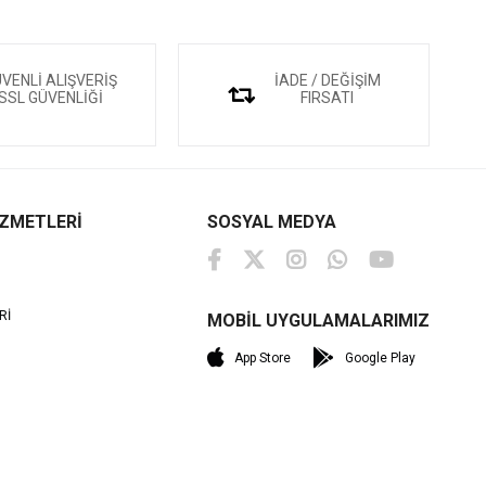
VENLİ ALIŞVERİŞ
İADE / DEĞİŞİM
SSL GÜVENLİĞİ
FIRSATI
İZMETLERİ
SOSYAL MEDYA
Rİ
MOBİL UYGULAMALARIMIZ
M
App Store
Google Play