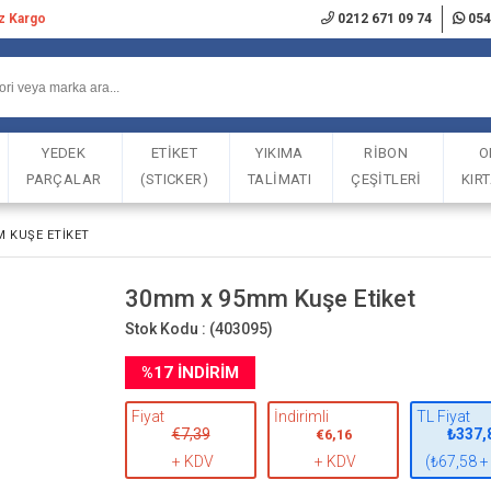
iz Kargo
0212 671 09 74
054
YEDEK
ETİKET
YIKIMA
RİBON
O
PARÇALAR
(STICKER)
TALİMATI
ÇEŞİTLERİ
KIR
 KUŞE ETIKET
30mm x 95mm Kuşe Etiket
Stok Kodu :
(403095)
%
17
İNDIRIM
Fiyat
İndirimli
TL Fiyat
€7,39
₺337,
€6,16
+ KDV
+ KDV
(₺67,58 +