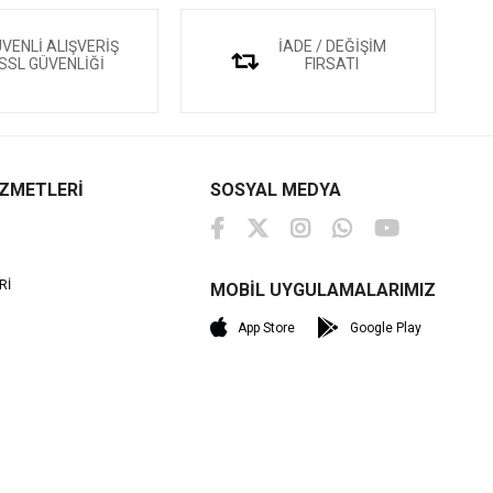
VENLİ ALIŞVERİŞ
İADE / DEĞİŞİM
SSL GÜVENLİĞİ
FIRSATI
İZMETLERİ
SOSYAL MEDYA
Rİ
MOBİL UYGULAMALARIMIZ
M
App Store
Google Play