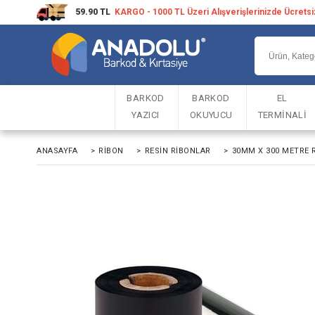
59.90 TL
KARGO - 1000 TL Üzeri Alışverişlerinizde Ücrets
BARKOD
BARKOD
EL
YAZICI
OKUYUCU
TERMİNALİ
ANASAYFA
>
RIBON
>
RESIN RIBONLAR
>
30MM X 300 METRE 