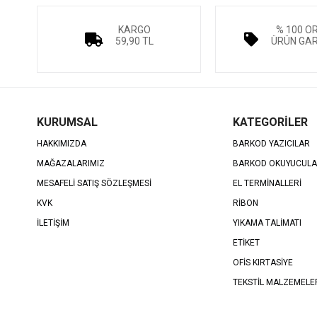
KARGO
% 100 O
59,90 TL
ÜRÜN GAR
KURUMSAL
KATEGORİLER
HAKKIMIZDA
BARKOD YAZICILAR
MAĞAZALARIMIZ
BARKOD OKUYUCUL
MESAFELİ SATIŞ SÖZLEŞMESİ
EL TERMİNALLERİ
KVK
RİBON
İLETİŞİM
YIKAMA TALİMATI
ETİKET
OFİS KIRTASİYE
TEKSTİL MALZEMELE