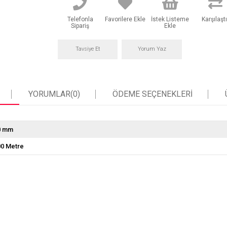
Telefonla
Favorilere Ekle
İstek Listeme
Karşılaştı
Sipariş
Ekle
Tavsiye Et
Yorum Yaz
YORUMLAR
(0)
ÖDEME SEÇENEKLERI
0 mm
00 Metre