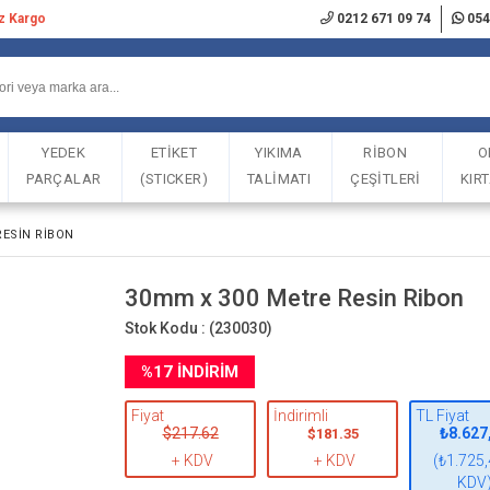
iz Kargo
0212 671 09 74
054
YEDEK
ETİKET
YIKIMA
RİBON
O
PARÇALAR
(STICKER)
TALİMATI
ÇEŞİTLERİ
KIR
RESIN RIBON
30mm x 300 Metre Resin Ribon
Stok Kodu :
(230030)
%
17
İNDIRIM
Fiyat
İndirimli
TL Fiyat
$217.62
₺8.627
$181.35
+ KDV
+ KDV
(₺1.725,
KDV