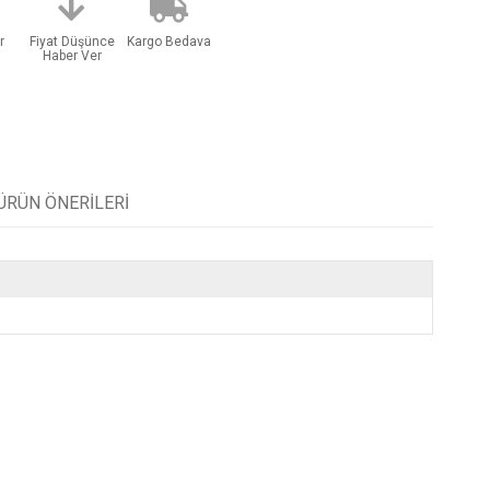
r
Fiyat Düşünce
Kargo Bedava
Haber Ver
ÜRÜN ÖNERILERI