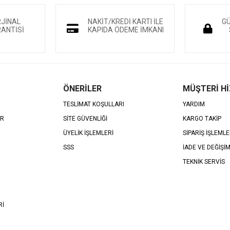
RJİNAL
NAKİT/KREDİ KARTI İLE
GÜ
ANTİSİ
KAPIDA ÖDEME İMKANI
ÖNERİLER
MÜŞTERİ H
TESLİMAT KOŞULLARI
YARDIM
AR
SİTE GÜVENLİĞİ
KARGO TAKİP
ÜYELİK İŞLEMLERİ
SİPARİŞ İŞLEMLE
SSS
İADE VE DEĞİŞİ
TEKNİK SERVİS
Rİ