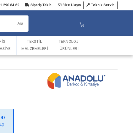
1 290 84 62
Sipariş Takibi
Bize Ulaşın
Teknik Servis
FİS
TEKSTİL
TEKNOLOJİ
TASİYE
MALZEMELERİ
ÜRÜNLERİ
,47
49 +
)