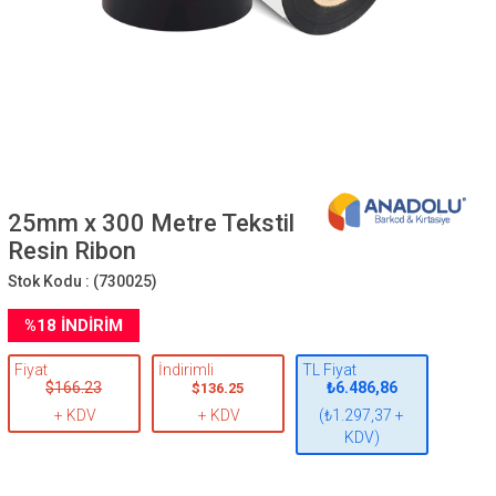
25mm x 300 Metre Tekstil
Resin Ribon
Stok Kodu :
(730025)
%
18
İNDIRIM
Fiyat
İndirimli
TL Fiyat
$166.23
₺6.486,86
$136.25
+ KDV
+ KDV
(₺1.297,37 +
KDV)