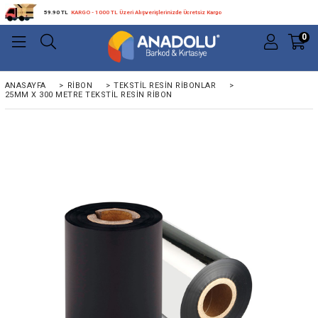
59.90 TL
KARGO - 1000 TL Üzeri Alışverişlerinizde Ücretsiz Kargo
0
ANASAYFA
>
RIBON
>
TEKSTIL RESIN RIBONLAR
>
25MM X 300 METRE TEKSTIL RESIN RIBON