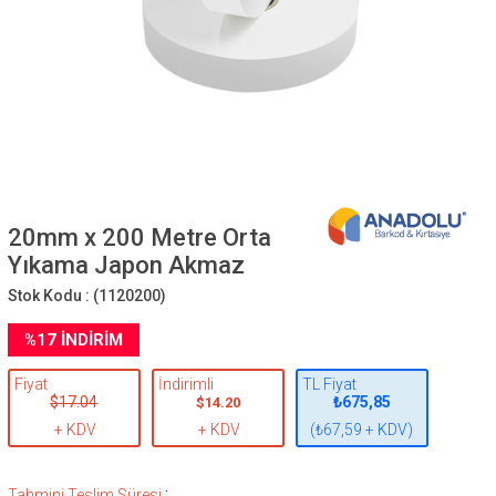
20mm x 200 Metre Orta
Yıkama Japon Akmaz
Stok Kodu :
(1120200)
%
17
İNDIRIM
Fiyat
İndirimli
TL Fiyat
$17.04
₺675,85
$14.20
+ KDV
+ KDV
(₺67,59 + KDV)
:
Tahmini Teslim Süresi