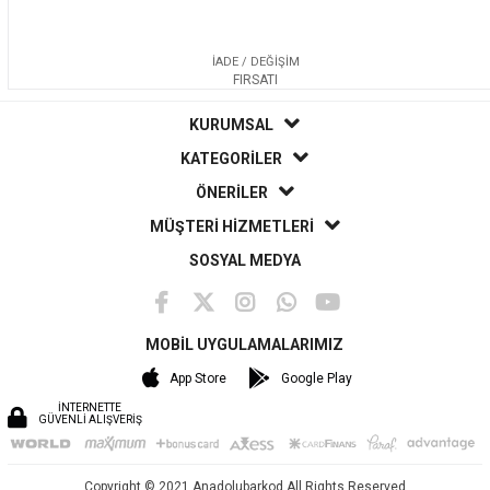
İADE / DEĞİŞİM
FIRSATI
KURUMSAL
KATEGORİLER
ÖNERİLER
MÜŞTERİ HİZMETLERİ
SOSYAL MEDYA
MOBİL UYGULAMALARIMIZ
App Store
Google Play
İNTERNETTE
GÜVENLİ ALIŞVERİŞ
Copyright © 2021 Anadolubarkod All Rights Reserved