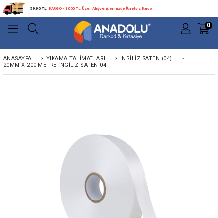
59.90 TL
KARGO - 1000 TL Üzeri Alışverişlerinizde Ücretsiz Kargo
0
ANASAYFA
>
YIKAMA TALIMATLARI
>
İNGILIZ SATEN (04)
>
20MM X 200 METRE INGILIZ SATEN 04