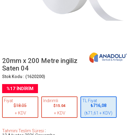
20mm x 200 Metre ingiliz
Saten 04
Stok Kodu :
(1620200)
%
17
İNDIRIM
Fiyat
İndirimli
TL Fiyat
$18.05
₺716,08
$15.04
+ KDV
+ KDV
(₺71,61 + KDV)
:
Tahmini Teslim Süresi