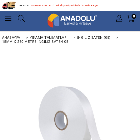
59.90 TL
KARGO - 1000 TL Üzeri Alışverişlerinizde Ücretsiz Kargo
0
ANASAYFA
>
YIKAMA TALIMATLARI
>
İNGILIZ SATEN (05)
>
15MM X 250 METRE INGILIZ SATEN 05