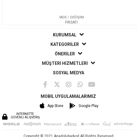
İADE / DEĞİŞİM
FIRSATI
KURUMSAL
KATEGORİLER
ÖNERİLER
MÜŞTERİ HİZMETLERİ
SOSYAL MEDYA
MOBİL UYGULAMALARIMIZ
App Store
Google Play
İNTERNETTE
GÜVENLİ ALIŞVERİŞ
Copyright © 2021 Anadolubarkod All Rights Reserved