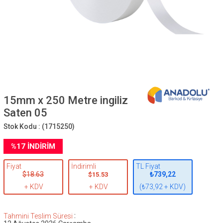
15mm x 250 Metre ingiliz
Saten 05
Stok Kodu :
(1715250)
%
17
İNDIRIM
Fiyat
İndirimli
TL Fiyat
$18.63
₺739,22
$15.53
+ KDV
+ KDV
(₺73,92 + KDV)
:
Tahmini Teslim Süresi