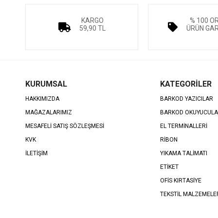
KARGO
% 100 O
59,90 TL
ÜRÜN GAR
KURUMSAL
KATEGORİLER
HAKKIMIZDA
BARKOD YAZICILAR
MAĞAZALARIMIZ
BARKOD OKUYUCUL
MESAFELİ SATIŞ SÖZLEŞMESİ
EL TERMİNALLERİ
KVK
RİBON
İLETİŞİM
YIKAMA TALİMATI
ETİKET
OFİS KIRTASİYE
TEKSTİL MALZEMELE