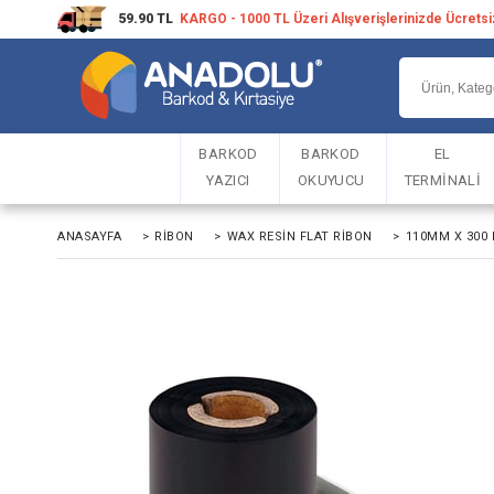
59.90 TL
KARGO - 1000 TL Üzeri Alışverişlerinizde Ücrets
BARKOD
BARKOD
EL
YAZICI
OKUYUCU
TERMİNALİ
ANASAYFA
>
RIBON
>
WAX RESIN FLAT RIBON
>
110MM X 300 