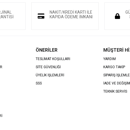
RJİNAL
NAKİT/KREDİ KARTI İLE
GÜ
ANTİSİ
KAPIDA ÖDEME İMKANI
ÖNERİLER
MÜŞTERİ H
TESLİMAT KOŞULLARI
YARDIM
AR
SİTE GÜVENLİĞİ
KARGO TAKİP
ÜYELİK İŞLEMLERİ
SİPARİŞ İŞLEMLE
SSS
İADE VE DEĞİŞİ
TEKNİK SERVİS
Rİ