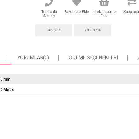
Telefonla
Favorilere Ekle
İstek Listeme
Karşılaştı
Sipariş
Ekle
Tavsiye Et
Yorum Yaz
YORUMLAR
(0)
ÖDEME SEÇENEKLERI
10 mm
00 Metre