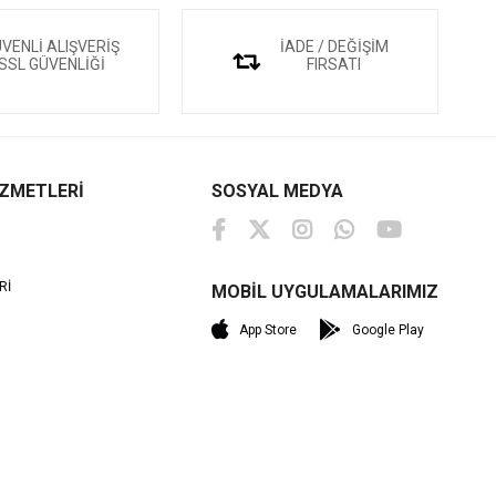
VENLİ ALIŞVERİŞ
İADE / DEĞİŞİM
SSL GÜVENLİĞİ
FIRSATI
İZMETLERİ
SOSYAL MEDYA
Rİ
MOBİL UYGULAMALARIMIZ
M
App Store
Google Play