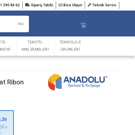
1 290 84 62
Sipariş Takibi
Bize Ulaşın
Teknik Servis
FİS
TEKSTİL
TEKNOLOJİ
TASİYE
MALZEMELERİ
ÜRÜNLERİ
at Ribon
5,26
05 +
)