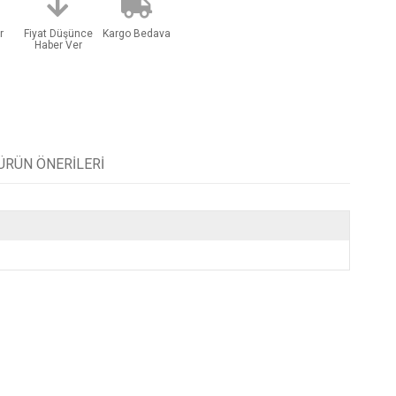
r
Fiyat Düşünce
Kargo Bedava
Haber Ver
ÜRÜN ÖNERILERI