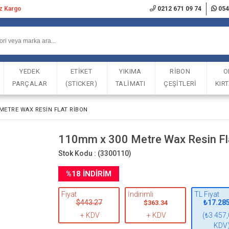
iz Kargo
0212 671 09 74
054
YEDEK
ETİKET
YIKIMA
RİBON
O
PARÇALAR
(STICKER)
TALİMATI
ÇEŞİTLERİ
KIR
METRE WAX RESIN FLAT RIBON
110mm x 300 Metre Wax Resin Fl
Stok Kodu :
(3300110)
%
18
İNDIRIM
Fiyat
İndirimli
TL Fiyat
$443.27
₺17.28
$363.34
+ KDV
+ KDV
(₺3.457,
KDV