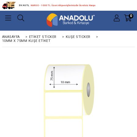
59.90 TL
KARGO - 1000 TL Üzeri Alışverişlerinizde Ücretsiz Kargo
0
ANASAYFA
>
ETIKET STICKER
>
KUŞE STICKER
>
10MM X 75MM KUŞE ETIKET