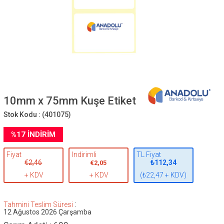
10mm x 75mm Kuşe Etiket
Stok Kodu :
(401075)
%
17
İNDIRIM
Fiyat
İndirimli
TL Fiyat
€2,46
₺112,34
€2,05
+ KDV
+ KDV
(₺22,47 + KDV)
:
Tahmini Teslim Süresi
12 Ağustos 2026 Çarşamba