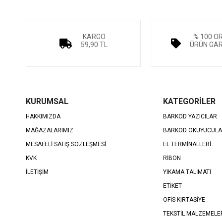
KARGO
% 100 O
59,90 TL
ÜRÜN GAR
KURUMSAL
KATEGORİLER
HAKKIMIZDA
BARKOD YAZICILAR
MAĞAZALARIMIZ
BARKOD OKUYUCUL
MESAFELİ SATIŞ SÖZLEŞMESİ
EL TERMİNALLERİ
KVK
RİBON
İLETİŞİM
YIKAMA TALİMATI
ETİKET
OFİS KIRTASİYE
TEKSTİL MALZEMELE