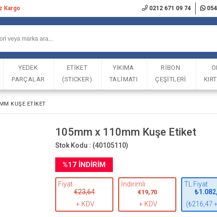
iz Kargo
0212 671 09 74
054
YEDEK
ETİKET
YIKIMA
RİBON
O
PARÇALAR
(STICKER)
TALİMATI
ÇEŞİTLERİ
KIR
MM KUŞE ETIKET
105mm x 110mm Kuşe Etiket
Stok Kodu :
(40105110)
%
17
İNDIRIM
Fiyat
İndirimli
TL Fiyat
€23,64
₺1.082
€19,70
+ KDV
+ KDV
(₺216,47 