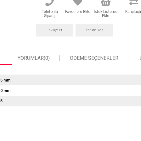
Telefonla
Favorilere Ekle
İstek Listeme
Karşılaştı
Sipariş
Ekle
Tavsiye Et
Yorum Yaz
YORUMLAR
(0)
ÖDEME SEÇENEKLERI
05 mm
10 mm
75