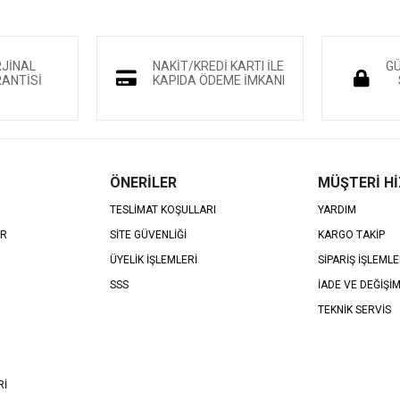
RJİNAL
NAKİT/KREDİ KARTI İLE
GÜ
ANTİSİ
KAPIDA ÖDEME İMKANI
ÖNERİLER
MÜŞTERİ H
TESLİMAT KOŞULLARI
YARDIM
AR
SİTE GÜVENLİĞİ
KARGO TAKİP
ÜYELİK İŞLEMLERİ
SİPARİŞ İŞLEMLE
SSS
İADE VE DEĞİŞİ
TEKNİK SERVİS
Rİ