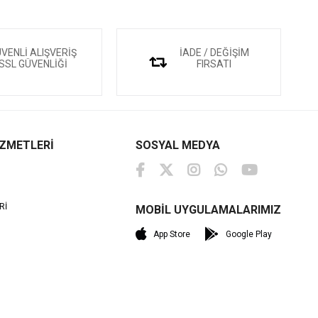
VENLİ ALIŞVERİŞ
İADE / DEĞİŞİM
SSL GÜVENLİĞİ
FIRSATI
İZMETLERİ
SOSYAL MEDYA
Rİ
MOBİL UYGULAMALARIMIZ
M
App Store
Google Play