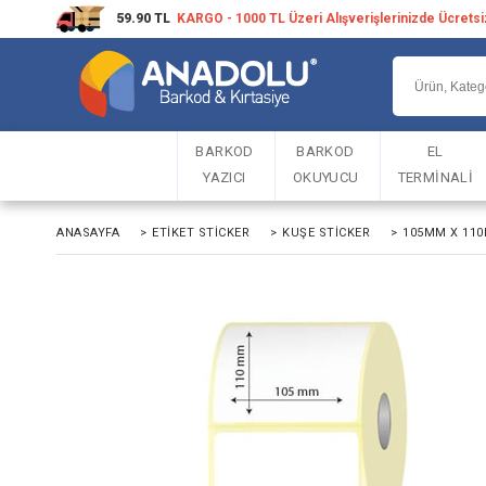
59.90 TL
KARGO - 1000 TL Üzeri Alışverişlerinizde Ücrets
BARKOD
BARKOD
EL
YAZICI
OKUYUCU
TERMİNALİ
ANASAYFA
>
ETIKET STICKER
>
KUŞE STICKER
>
105MM X 110